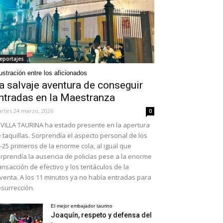
eportajes
ustración entre los aficionados
a salvaje aventura de conseguir
ntradas en la Maestranza
rtes 24 marzo, 2026
0
VILLA TAURINA ha estado presente en la apertura
 taquillas. Sorprendía el aspecto personal de los
-25 primeros de la enorme cola, al igual que
rprendía la ausencia de policías pese a la enorme
ansacción de efectivo y los tentáculos de la
venta. A los 11 minutos ya no había entradas para
surrección.
El mejor embajador taurino
Joaquín, respeto y defensa del