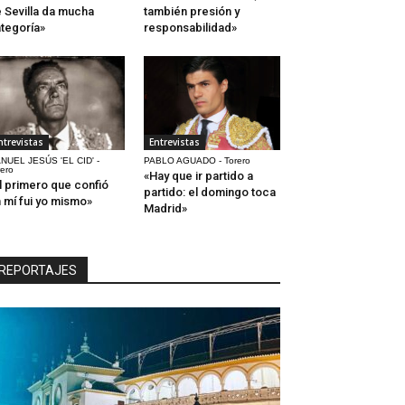
 Sevilla da mucha
también presión y
tegoría»
responsabilidad»
ntrevistas
Entrevistas
NUEL JESÚS 'EL CID' -
PABLO AGUADO - Torero
rero
«Hay que ir partido a
l primero que confió
partido: el domingo toca
 mí fui yo mismo»
Madrid»
REPORTAJES