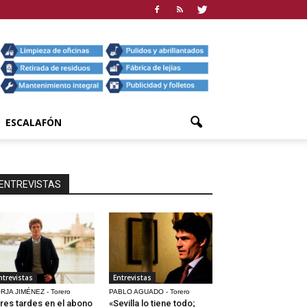
ESCALAFÓN
ENTREVISTAS
ntrevistas
Entrevistas
RJA JIMÉNEZ - Torero
PABLO AGUADO - Torero
res tardes en el abono
«Sevilla lo tiene todo;