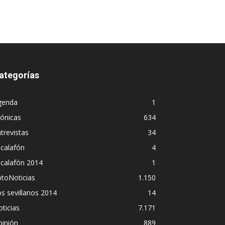
ategorías
genda
1
ónicas
634
trevistas
34
calafón
4
scalafón 2014
1
toNoticias
1.150
s sevillanos 2014
14
ticias
7.171
pinión
889