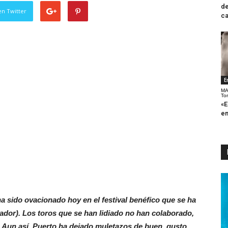
de
en Twitter
ca
E
MA
To
«E
en
ha sido ovacionado hoy en el festival benéfico que se ha
uador). Los toros que se han lidiado no han colaborado,
Aun así, Puerto ha dejado muletazos de buen gusto.