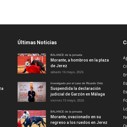
Últimas Noticias
C
BALANCE de la jornada
A
Morante, a hombros en la plaza
de Jerez
Cr
sábado 16 mayo, 2026
En
Es
Investigado por el caso de Ricardo Ortiz
za
Suspendida la declaración
E
judicial de Garzón en Málaga
Fo
viernes 15 mayo, 2026
Lo
BALANCE de la jornada
Morante, ovacionado en su
No
regreso a los ruedos en Jerez
O