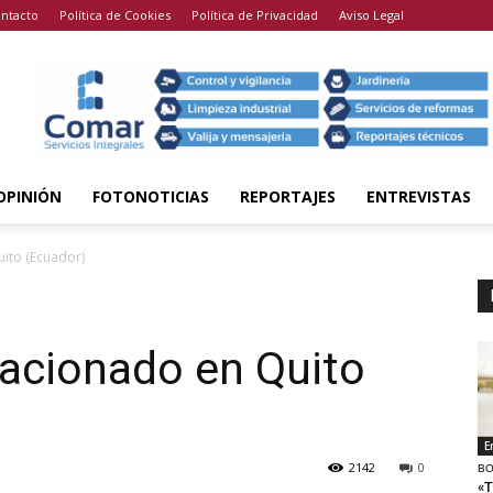
ntacto
Política de Cookies
Política de Privacidad
Aviso Legal
OPINIÓN
FOTONOTICIAS
REPORTAJES
ENTREVISTAS
uito (Ecuador)
vacionado en Quito
E
2142
0
BO
«T