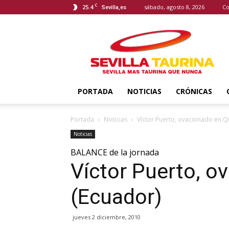
C
25.4
sábado, agosto 8, 2026
Co
Sevilla,es
Sevilla
Taurina
PORTADA
NOTICIAS
CRÓNICAS
Portada
Noticias
Víctor Puerto, ovacionado en Q
Noticias
BALANCE de la jornada
Víctor Puerto, o
(Ecuador)
jueves 2 diciembre, 2010