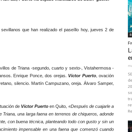
villanos que han realizado el paseíllo hoy, jueves 2 de
R
Fr
L
e
ma
villos de Triana -segundo, cuarto y sexto-, Vistahermosa -
SE
mansos. Enrique Ponce, dos orejas.
Víctor Puerto
, ovación
de
yetano, silencio. Martín Campuzano, oreja. Álvaro Samper,
20
so
tr
re
ctuación de
Víctor Puerto
en Quito,
«Después de cuajarle a
Re
de Triana, una larga faena en terrenos de chiqueros, adonde
nte, con buena técnica, planteando todo con gusto y sin un
 lucimiento impensable en una faena que comenzó cuando