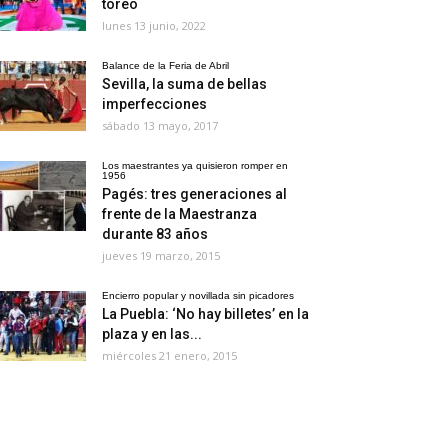
toreo
lunes 13 junio, 2022
Balance de la Feria de Abril
Sevilla, la suma de bellas
imperfecciones
sábado 13 mayo, 2017
Los maestrantes ya quisieron romper en
1956
Pagés: tres generaciones al
frente de la Maestranza
durante 83 años
jueves 19 marzo, 2015
Encierro popular y novillada sin picadores
La Puebla: ‘No hay billetes’ en la
plaza y en las...
miércoles 21 enero, 2015