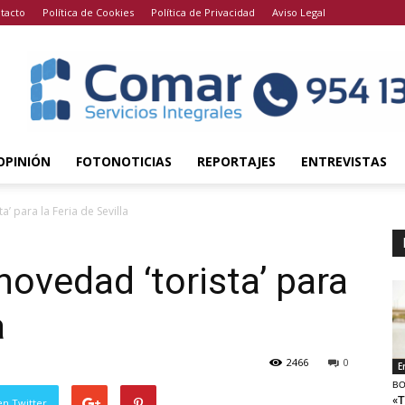
tacto
Política de Cookies
Política de Privacidad
Aviso Legal
OPINIÓN
FOTONOTICIAS
REPORTAJES
ENTREVISTAS
a’ para la Feria de Sevilla
novedad ‘torista’ para
a
2466
0
E
BO
«T
en Twitter