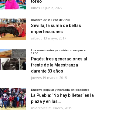
toreo
lunes 13 junio, 2022
Balance de la Feria de Abril
Sevilla, la suma de bellas
imperfecciones
sábado 13 mayo, 2017
Los maestrantes ya quisieron romper en
1956
Pagés: tres generaciones al
frente de la Maestranza
durante 83 años
jueves 19 marzo, 2015
Encierro popular y novillada sin picadores
La Puebla: ‘No hay billetes’ en la
plaza y en las...
miércoles 21 enero, 2015