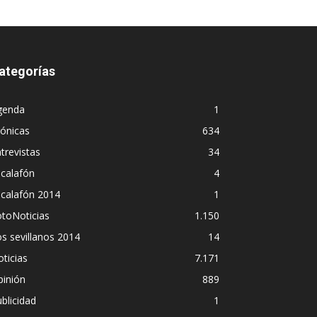
ategorías
genda
1
ónicas
634
trevistas
34
calafón
4
scalafón 2014
1
toNoticias
1.150
s sevillanos 2014
14
ticias
7.171
pinión
889
blicidad
1