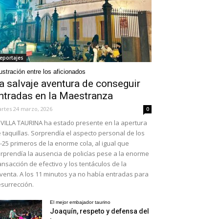
eportajes
ustración entre los aficionados
a salvaje aventura de conseguir
ntradas en la Maestranza
rtes 24 marzo, 2026
0
VILLA TAURINA ha estado presente en la apertura
 taquillas. Sorprendía el aspecto personal de los
-25 primeros de la enorme cola, al igual que
rprendía la ausencia de policías pese a la enorme
ansacción de efectivo y los tentáculos de la
venta. A los 11 minutos ya no había entradas para
surrección.
El mejor embajador taurino
Joaquín, respeto y defensa del