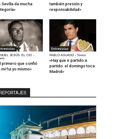
 Sevilla da mucha
también presión y
tegoría»
responsabilidad»
ntrevistas
Entrevistas
NUEL JESÚS 'EL CID' -
PABLO AGUADO - Torero
rero
«Hay que ir partido a
l primero que confió
partido: el domingo toca
 mí fui yo mismo»
Madrid»
REPORTAJES