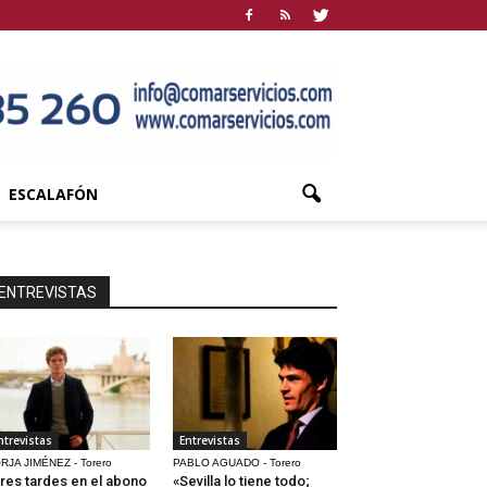
ESCALAFÓN
ENTREVISTAS
ntrevistas
Entrevistas
RJA JIMÉNEZ - Torero
PABLO AGUADO - Torero
res tardes en el abono
«Sevilla lo tiene todo;