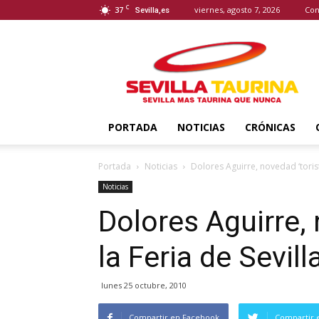
C
37
viernes, agosto 7, 2026
Con
Sevilla,es
Sevilla
Taurina
PORTADA
NOTICIAS
CRÓNICAS
Portada
Noticias
Dolores Aguirre, novedad ‘torist
Noticias
Dolores Aguirre, 
la Feria de Sevill
lunes 25 octubre, 2010
Compartir en Facebook
Compartir 