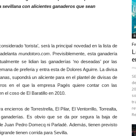
a sevillana con alicientes ganaderos que sean
R
Fr
iderado ‘torista’, será la principal novedad en la lista de
L
 adelanta
mundotoro.com
. Previsiblemente, esta ganadería
e
itualmente se lidian las ganaderías ‘no deseadas’ por las
ma
emana de preferia y entra esta de Dolores Aguirre. La divisa
SE
lanas, supondrá un aliciente para en el plantel de divisas de
de
erros en el que la empresa Pagés quiere contar con las
20
 el coso de El Baratillo en 2010.
so
tr
re
ierros de Torrestrella, El Pilar, El Ventorrillo, Torrealta,
Re
 ganaderías. Es obvio que se da por segura la baja de
 de Juan Pedro Domecq ni Parladé. Además, tienen previsto
grande tienen corrida para Sevilla.