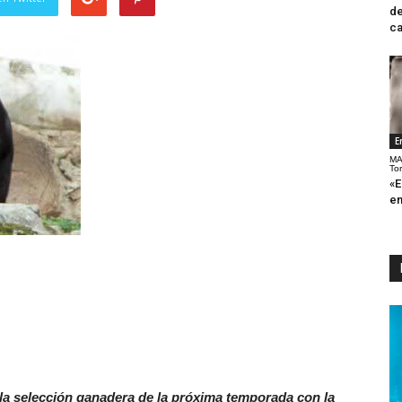
de
ca
E
MA
To
«E
en
a selección ganadera de la próxima temporada con la