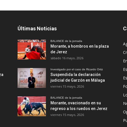
Últimas Noticias
C
BALANCE de la jornada
A
Morante, a hombros en la plaza
de Jerez
Cr
sábado 16 mayo, 2026
En
Es
Investigado por el caso de Ricardo Ortiz
za
Suspendida la declaración
E
judicial de Garzón en Málaga
Fo
viernes 15 mayo, 2026
Lo
BALANCE de la jornada
Morante, ovacionado en su
No
regreso a los ruedos en Jerez
O
viernes 15 mayo, 2026
Pu