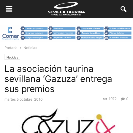
Portada
Noticias
Noticias
La asociación taurina
sevillana ‘Gazuza’ entrega
sus premios
1972
0
martes 5 octubre, 2010