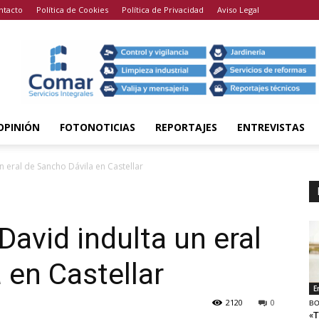
ntacto
Política de Cookies
Política de Privacidad
Aviso Legal
OPINIÓN
FOTONOTICIAS
REPORTAJES
ENTREVISTAS
n eral de Sancho Dávila en Castellar
David indulta un eral
 en Castellar
E
2120
0
BO
«T