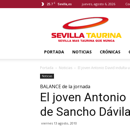
C
25.7
jueves, agosto 6, 2026
Co
Sevilla,es
Sevilla
Taurina
PORTADA
NOTICIAS
CRÓNICAS
Portada
Noticias
El joven Antonio David indulta u
Noticias
BALANCE de la jornada
El joven Antonio 
de Sancho Dávila
viernes 13 agosto, 2010