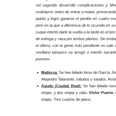
«el segundo desarrolló complicaciones y Mor
muletazos antes de entrar a matar, provocando e
quinto y logró ganarse el perdón en cuatro m
pero en la que a diferencia de lo ocurrido en su
Luque intentó darle la vuelta a la tarde en el te
de entrega y raza por ambos pitones. Sin embarg
el último, con la gente más pendiente en salir 
sevillano tampoco se arrugó e intentó sacarle
premio».
Mallorca:
Se han lidiado toros de García J
Alejandro Talavante, saludos y saudos. Asist
Agudo (Ciudad Real):
Se han lidiado tor
orejas, y dos orejas y rabo.
Víctor Puerto
,
orejas. Tres cuartos de plaza.