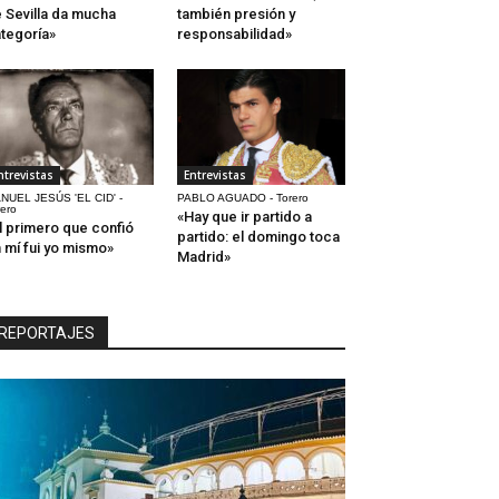
 Sevilla da mucha
también presión y
tegoría»
responsabilidad»
ntrevistas
Entrevistas
NUEL JESÚS 'EL CID' -
PABLO AGUADO - Torero
rero
«Hay que ir partido a
l primero que confió
partido: el domingo toca
 mí fui yo mismo»
Madrid»
REPORTAJES