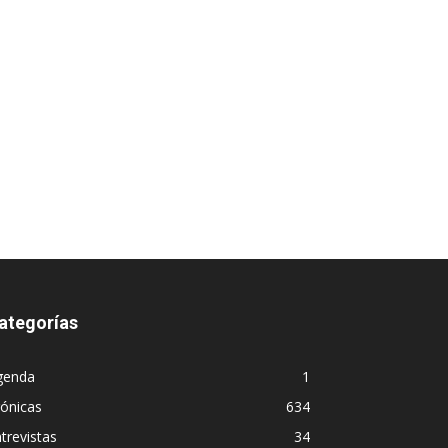
ategorías
genda
1
ónicas
634
trevistas
34