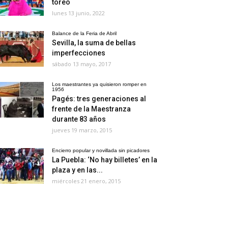
toreo
lunes 13 junio, 2022
Balance de la Feria de Abril
Sevilla, la suma de bellas
imperfecciones
sábado 13 mayo, 2017
Los maestrantes ya quisieron romper en
1956
Pagés: tres generaciones al
frente de la Maestranza
durante 83 años
jueves 19 marzo, 2015
Encierro popular y novillada sin picadores
La Puebla: ‘No hay billetes’ en la
plaza y en las...
miércoles 21 enero, 2015