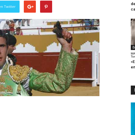
de
en Twitter
ca
E
MA
To
«E
en