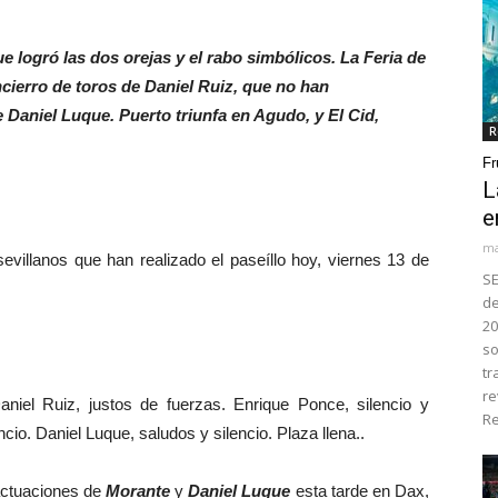
e logró las dos orejas y el rabo simbólicos. La Feria de
ierro de toros de Daniel Ruiz, que no han
e Daniel Luque. Puerto triunfa en Agudo, y El Cid,
R
Fr
L
e
ma
illanos que han realizado el paseíllo hoy, viernes 13 de
SE
de
20
so
tr
re
niel Ruiz, justos de fuerzas. Enrique Ponce, silencio y
Re
ncio. Daniel Luque, saludos y silencio. Plaza llena..
actuaciones de
Morante
y
Daniel Luque
esta tarde en Dax,