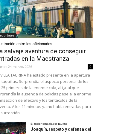
eportajes
ustración entre los aficionados
a salvaje aventura de conseguir
ntradas en la Maestranza
rtes 24 marzo, 2026
0
VILLA TAURINA ha estado presente en la apertura
 taquillas. Sorprendía el aspecto personal de los
-25 primeros de la enorme cola, al igual que
rprendía la ausencia de policías pese a la enorme
ansacción de efectivo y los tentáculos de la
venta. A los 11 minutos ya no había entradas para
surrección.
El mejor embajador taurino
Joaquín, respeto y defensa del