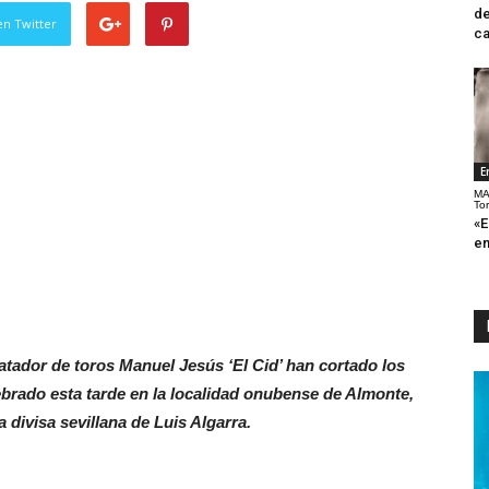
de
en Twitter
ca
E
MA
To
«E
en
atador de toros Manuel Jesús ‘El Cid’ han cortado los
ebrado esta tarde en la localidad onubense de Almonte,
 divisa sevillana de Luis Algarra.