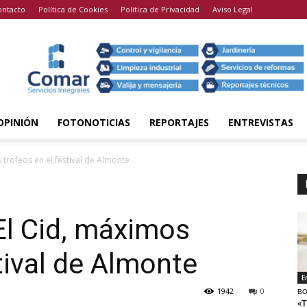
ontacto
Política de Cookies
Política de Privacidad
Aviso Legal
OPINIÓN
FOTONOTICIAS
REPORTAJES
ENTREVISTAS
 trofeos en el festival de Almonte
El Cid, máximos
tival de Almonte
E
1942
0
BO
«T