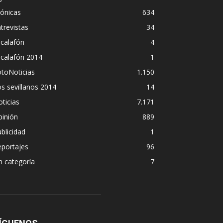
ónicas
634
trevistas
34
calafón
4
scalafón 2014
1
toNoticias
1.150
s sevillanos 2014
14
ticias
7.171
pinión
889
blicidad
1
eportajes
96
n categoría
7