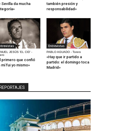
 Sevilla da mucha
también presión y
tegoría»
responsabilidad»
ntrevistas
Entrevistas
NUEL JESÚS 'EL CID' -
PABLO AGUADO - Torero
rero
«Hay que ir partido a
l primero que confió
partido: el domingo toca
 mí fui yo mismo»
Madrid»
REPORTAJES