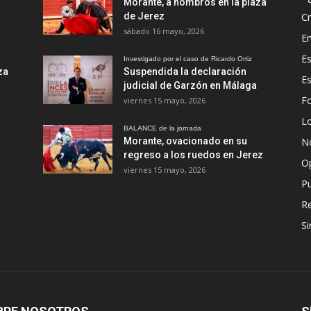
Morante, a hombros en la plaza
de Jerez
Cr
sábado 16 mayo, 2026
En
Es
Investigado por el caso de Ricardo Ortiz
za
Suspendida la declaración
E
judicial de Garzón en Málaga
Fo
viernes 15 mayo, 2026
Lo
BALANCE de la jornada
Morante, ovacionado en su
No
regreso a los ruedos en Jerez
O
viernes 15 mayo, 2026
Pu
R
Si