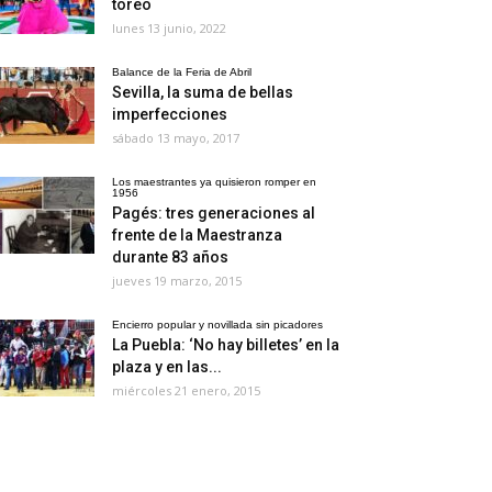
toreo
lunes 13 junio, 2022
Balance de la Feria de Abril
Sevilla, la suma de bellas
imperfecciones
sábado 13 mayo, 2017
Los maestrantes ya quisieron romper en
1956
Pagés: tres generaciones al
frente de la Maestranza
durante 83 años
jueves 19 marzo, 2015
Encierro popular y novillada sin picadores
La Puebla: ‘No hay billetes’ en la
plaza y en las...
miércoles 21 enero, 2015