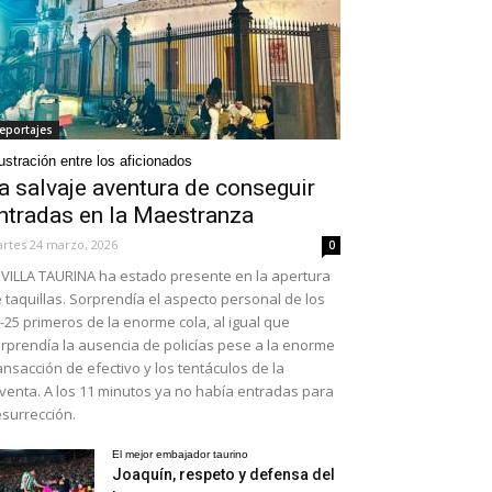
eportajes
ustración entre los aficionados
a salvaje aventura de conseguir
ntradas en la Maestranza
rtes 24 marzo, 2026
0
VILLA TAURINA ha estado presente en la apertura
 taquillas. Sorprendía el aspecto personal de los
-25 primeros de la enorme cola, al igual que
rprendía la ausencia de policías pese a la enorme
ansacción de efectivo y los tentáculos de la
venta. A los 11 minutos ya no había entradas para
surrección.
El mejor embajador taurino
Joaquín, respeto y defensa del