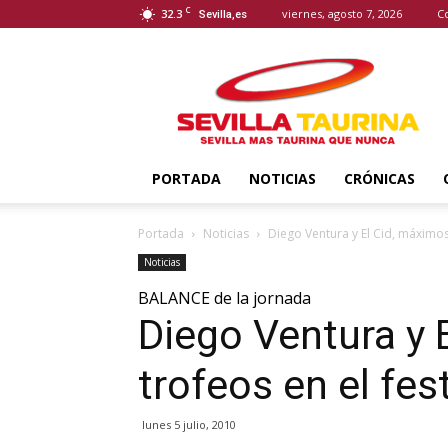
C
32.3
viernes, agosto 7, 2026
C
Sevilla,es
Sevilla
Taurina
PORTADA
NOTICIAS
CRÓNICAS
Portada
Noticias
Diego Ventura y El Cid, máximos
Noticias
BALANCE de la jornada
Diego Ventura y 
trofeos en el fes
lunes 5 julio, 2010