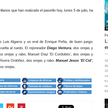
anos que han realizado el paseíllo hoy, lunes 5 de julio, ha
R
Fr
L
e Luis Algarra y un eral de Enrique Peña, de buen juego;
e
vuelta al ruedo. El rejoneador
Diego Ventura
, dos orejas y
ma
os orejas y rabo. Manuel Díaz ‘El Cordobés’, dos orejas y
 Rivera Ordóñez, dos orejas y rabo.
Manuel Jesús ‘El Cid’
,
SE
de
os orejas.
20
so
tr
re
Re
r