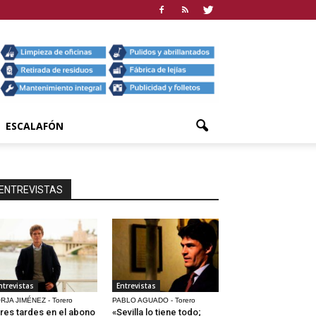
ESCALAFÓN
ENTREVISTAS
ntrevistas
Entrevistas
RJA JIMÉNEZ - Torero
PABLO AGUADO - Torero
res tardes en el abono
«Sevilla lo tiene todo;