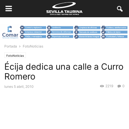
Portada
FotoNoticias
FotoNoticias
Écija dedica una calle a Curro
Romero
2219
0
lunes 5 abril, 2010