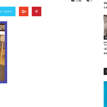
2148
0
de
ca
en Twitter
E
MA
To
«E
en