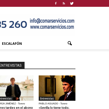
ESCALAFÓN
ENTREVISTAS
ntrevistas
Entrevistas
RJA JIMÉNEZ - Torero
PABLO AGUADO - Torero
res tardes en el abono
«Sevilla lo tiene todo;