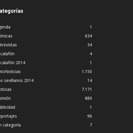
ategorías
genda
1
ónicas
634
trevistas
34
calafón
4
scalafón 2014
1
toNoticias
1.150
s sevillanos 2014
14
ticias
7.171
pinión
889
blicidad
1
eportajes
96
n categoría
7