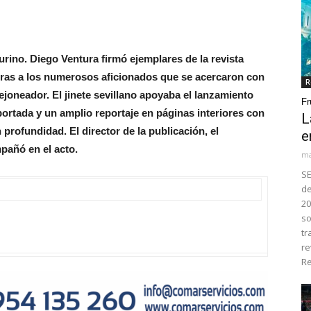
urino. Diego Ventura firmó ejemplares de la revista
ras a los numerosos aficionados que se acercaron con
R
ejoneador. El jinete sevillano apoyaba el lanzamiento
Fr
ortada y un amplio reportaje en páginas interiores con
L
profundidad. El director de la publicación, el
e
pañó en el acto.
ma
SE
de
20
so
tr
re
Re