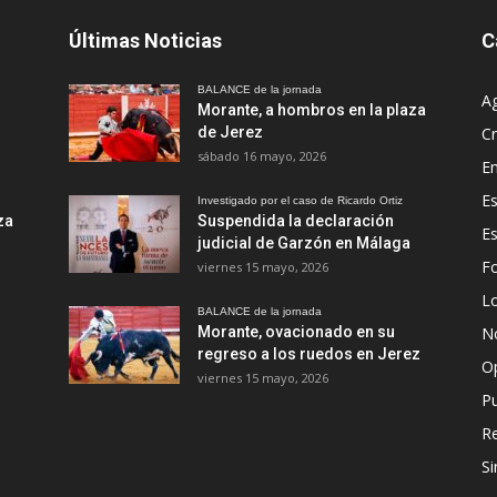
Últimas Noticias
C
BALANCE de la jornada
A
Morante, a hombros en la plaza
de Jerez
Cr
sábado 16 mayo, 2026
En
Es
Investigado por el caso de Ricardo Ortiz
za
Suspendida la declaración
E
judicial de Garzón en Málaga
Fo
viernes 15 mayo, 2026
Lo
BALANCE de la jornada
Morante, ovacionado en su
No
regreso a los ruedos en Jerez
O
viernes 15 mayo, 2026
Pu
R
Si