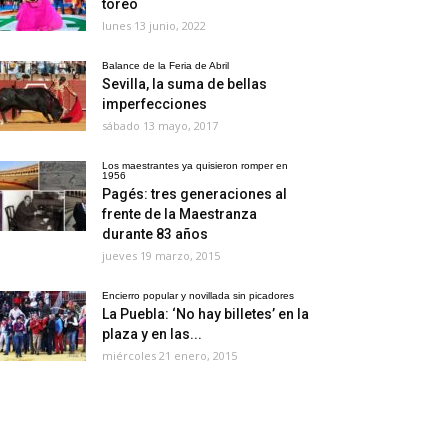
toreo
lunes 13 junio, 2022
Balance de la Feria de Abril
Sevilla, la suma de bellas
imperfecciones
sábado 13 mayo, 2017
Los maestrantes ya quisieron romper en
1956
Pagés: tres generaciones al
frente de la Maestranza
durante 83 años
jueves 19 marzo, 2015
Encierro popular y novillada sin picadores
La Puebla: ‘No hay billetes’ en la
plaza y en las...
miércoles 21 enero, 2015