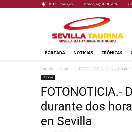
C
38.3
sábado, agosto 8, 2026
Co
Sevilla,es
Sevilla
Taurina
PORTADA
NOTICIAS
CRÓNICAS
Portada
Noticias
FOTONOTICIA.- Diego Ventura at
Noticias
FOTONOTICIA.- D
durante dos hora
en Sevilla