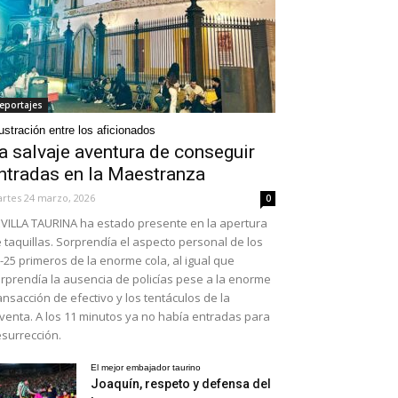
eportajes
ustración entre los aficionados
a salvaje aventura de conseguir
ntradas en la Maestranza
rtes 24 marzo, 2026
0
VILLA TAURINA ha estado presente en la apertura
 taquillas. Sorprendía el aspecto personal de los
-25 primeros de la enorme cola, al igual que
rprendía la ausencia de policías pese a la enorme
ansacción de efectivo y los tentáculos de la
venta. A los 11 minutos ya no había entradas para
surrección.
El mejor embajador taurino
Joaquín, respeto y defensa del