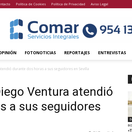
ntacto
Política de Cookies
Política de Privacidad
Aviso Legal
OPINIÓN
FOTONOTICIAS
REPORTAJES
ENTREVISTAS
endió durante dos horas a sus seguidores en Sevilla
iego Ventura atendió
s a sus seguidores
E
BO
«T