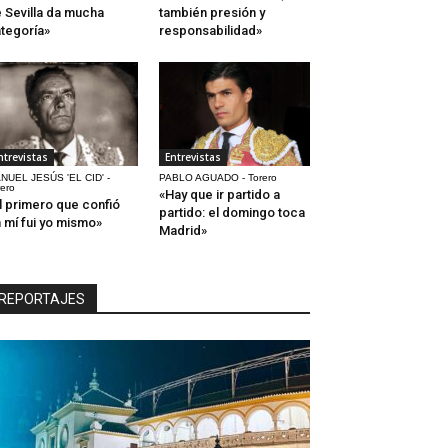
 Sevilla da mucha
también presión y
tegoría»
responsabilidad»
ntrevistas
Entrevistas
NUEL JESÚS 'EL CID' -
PABLO AGUADO - Torero
rero
«Hay que ir partido a
l primero que confió
partido: el domingo toca
 mí fui yo mismo»
Madrid»
REPORTAJES