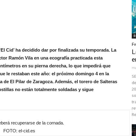
R
Fr
El Cid’ ha decidido dar por finalizada su temporada. La
L
ctor Ramón Vila en una ecografía practicada esta
e
entímetros en su pierna derecha, lo que impedirá que
ma
que le restaban este año: el próximo domingo 4 en la
SE
ia de El Pilar de Zaragoza. Además, el torero de Salteras
de
20
stillas no están totalmente soldadas y sigue
so
tr
re
Re
eberá recuperarse de la cornada.
FOTO: el-cid.es