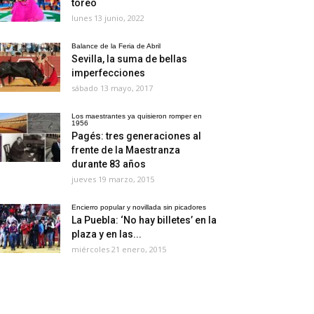
toreo
lunes 13 junio, 2022
Balance de la Feria de Abril
Sevilla, la suma de bellas
imperfecciones
sábado 13 mayo, 2017
Los maestrantes ya quisieron romper en
1956
Pagés: tres generaciones al
frente de la Maestranza
durante 83 años
jueves 19 marzo, 2015
Encierro popular y novillada sin picadores
La Puebla: ‘No hay billetes’ en la
plaza y en las...
miércoles 21 enero, 2015