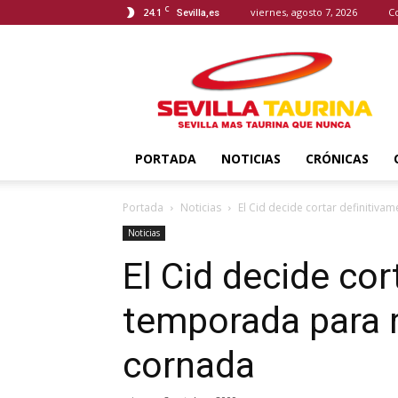
C
24.1
viernes, agosto 7, 2026
C
Sevilla,es
Sevilla
Taurina
PORTADA
NOTICIAS
CRÓNICAS
Portada
Noticias
El Cid decide cortar definitiv
Noticias
El Cid decide cor
temporada para r
cornada