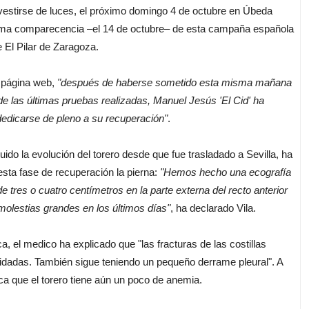
estirse de luces, el próximo domingo 4 de octubre en Úbeda
última comparecencia –el 14 de octubre– de esta campaña española
e El Pilar de Zaragoza.
 página web,
"después de haberse sometido esta misma mañana
e las últimas pruebas realizadas, Manuel Jesús 'El Cid' ha
 dedicarse de pleno a su recuperación"
.
uido la evolución del torero desde que fue trasladado a Sevilla, ha
sta fase de recuperación la pierna:
"Hemos hecho una ecografía
de tres o cuatro centímetros en la parte externa del recto anterior
molestias grandes en los últimos días"
, ha declarado Vila.
a, el medico ha explicado que "las fracturas de las costillas
idadas. También sigue teniendo un pequeño derrame pleural". A
ica que el torero tiene aún un poco de anemia.