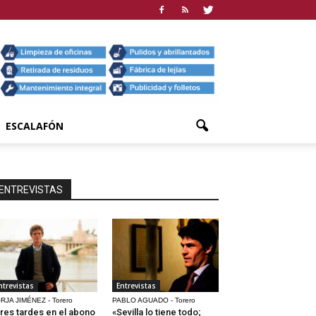
ESCALAFÓN
ENTREVISTAS
ntrevistas
Entrevistas
RJA JIMÉNEZ - Torero
PABLO AGUADO - Torero
res tardes en el abono
«Sevilla lo tiene todo;