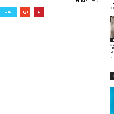
1617
0
de
ca
en Twitter
E
MA
To
«E
en