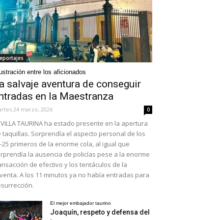
eportajes
ustración entre los aficionados
a salvaje aventura de conseguir
ntradas en la Maestranza
rtes 24 marzo, 2026
0
VILLA TAURINA ha estado presente en la apertura
 taquillas. Sorprendía el aspecto personal de los
-25 primeros de la enorme cola, al igual que
rprendía la ausencia de policías pese a la enorme
ansacción de efectivo y los tentáculos de la
venta. A los 11 minutos ya no había entradas para
surrección.
El mejor embajador taurino
Joaquín, respeto y defensa del