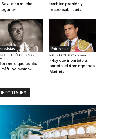
 Sevilla da mucha
también presión y
tegoría»
responsabilidad»
ntrevistas
Entrevistas
NUEL JESÚS 'EL CID' -
PABLO AGUADO - Torero
rero
«Hay que ir partido a
l primero que confió
partido: el domingo toca
 mí fui yo mismo»
Madrid»
REPORTAJES