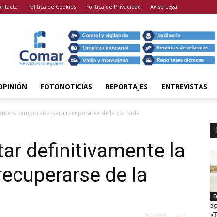
ontacto
Política de Cookies
Política de Privacidad
Aviso Legal
OPINIÓN
FOTONOTICIAS
REPORTAJES
ENTREVISTAS
amente la temporada para recuperarse de la cornada
tar definitivamente la
ecuperarse de la
E
BO
«T