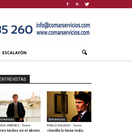
ESCALAFÓN
ENTREVISTAS
ntrevistas
Entrevistas
RJA JIMÉNEZ - Torero
PABLO AGUADO - Torero
res tardes en el abono
«Sevilla lo tiene todo;