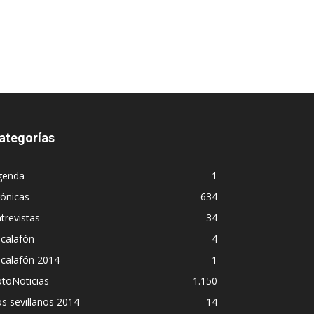
ategorías
genda
1
ónicas
634
trevistas
34
calafón
4
scalafón 2014
1
toNoticias
1.150
s sevillanos 2014
14