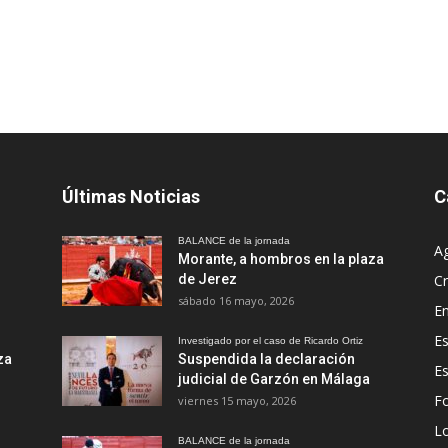
Últimas Noticias
C
BALANCE de la jornada
A
Morante, a hombros en la plaza
de Jerez
Cr
sábado 16 mayo, 2026
En
Es
Investigado por el caso de Ricardo Ortiz
za
Suspendida la declaración
E
judicial de Garzón en Málaga
Fo
viernes 15 mayo, 2026
Lo
BALANCE de la jornada