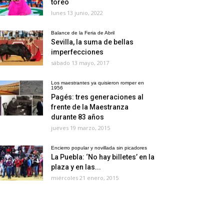
toreo
lunes 13 junio, 2022
Balance de la Feria de Abril
Sevilla, la suma de bellas
imperfecciones
sábado 13 mayo, 2017
Los maestrantes ya quisieron romper en
1956
Pagés: tres generaciones al
frente de la Maestranza
durante 83 años
jueves 19 marzo, 2015
Encierro popular y novillada sin picadores
La Puebla: ‘No hay billetes’ en la
plaza y en las...
miércoles 21 enero, 2015