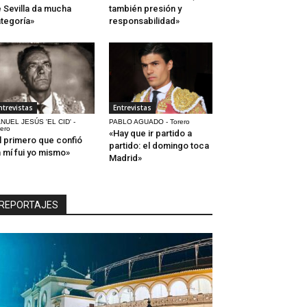
 Sevilla da mucha
también presión y
tegoría»
responsabilidad»
ntrevistas
Entrevistas
NUEL JESÚS 'EL CID' -
PABLO AGUADO - Torero
rero
«Hay que ir partido a
l primero que confió
partido: el domingo toca
 mí fui yo mismo»
Madrid»
REPORTAJES