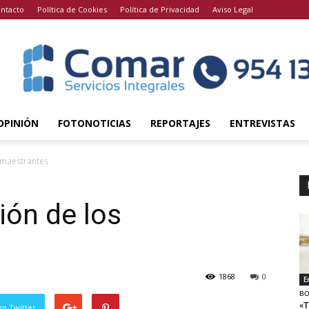
ntacto
Política de Cookies
Política de Privacidad
Aviso Legal
OPINIÓN
FOTONOTICIAS
REPORTAJES
ENTREVISTAS
s maestrantes
ción de los
1868
0
E
BO
«T
en Twitter