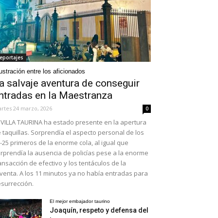
eportajes
ustración entre los aficionados
a salvaje aventura de conseguir
ntradas en la Maestranza
rtes 24 marzo, 2026
0
VILLA TAURINA ha estado presente en la apertura
 taquillas. Sorprendía el aspecto personal de los
-25 primeros de la enorme cola, al igual que
rprendía la ausencia de policías pese a la enorme
ansacción de efectivo y los tentáculos de la
venta. A los 11 minutos ya no había entradas para
surrección.
El mejor embajador taurino
Joaquín, respeto y defensa del