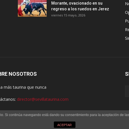
Morante, ovacionado en su
No
regreso a los ruedos en Jerez
O
viernes 15 mayo, 2026
Pu
R
Si
BRE NOSOTROS
S
lla más taurina que nunca
áctanos:
director@sevillataurina.com
uario. Si continúa navegando está dando su consentimiento para la aceptación de l
os reservados | Desarrollado por
Codetia
Contacto
Pol
ACEPTAR