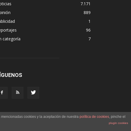
ticias
7.171
pinión
889
blicidad
1
eportajes
96
n categoría
7
ÍGUENOS
as mencionadas cookies y la aceptación de nuestra
política de cookies
, pinche el
plugin cookies
ítica de Cookies
Política de Privacidad
Aviso Legal