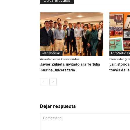
Otros artículos
FotoNoticias
FotoNoticias
Actividad entre los asociados
Creatividad y 
Javier Zulueta, invitado a la Tertulia
La históric
Taurina Universitaria
través de l
Dejar respuesta