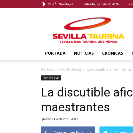
C
29.2
sábado, agosto 8, 2026
Co
Sevilla,es
Sevilla
Taurina
PORTADA
NOTICIAS
CRÓNICAS
Portada
FotoNoticias
La discutible afición de lo
FotoNoticias
La discutible afi
maestrantes
jueves 1 octubre, 2009
Compartir en Facebook
Compartir 