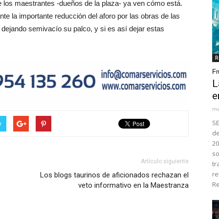
de los maestrantes -dueños de la plaza- ya ven cómo está.
te la importante reducción del aforo por las obras de las
r dejando semivacío su palco, y si es así dejar estas
R
Fr
L
e
ma
SE
r
de
20
so
Artículo siguiente
tr
re
Los blogs taurinos de aficionados rechazan el
Re
veto informativo en la Maestranza