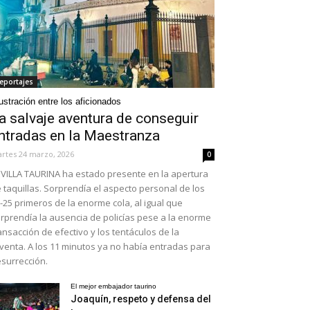
eportajes
ustración entre los aficionados
a salvaje aventura de conseguir
ntradas en la Maestranza
rtes 24 marzo, 2026
0
VILLA TAURINA ha estado presente en la apertura
 taquillas. Sorprendía el aspecto personal de los
-25 primeros de la enorme cola, al igual que
rprendía la ausencia de policías pese a la enorme
ansacción de efectivo y los tentáculos de la
venta. A los 11 minutos ya no había entradas para
surrección.
El mejor embajador taurino
Joaquín, respeto y defensa del