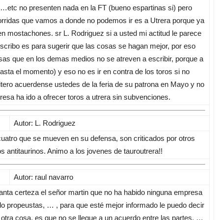
etc no presenten nada en la FT (bueno espartinas si) pero
corridas que vamos a donde no podemos ir es a Utrera porque ya
n mostachones. sr L. Rodriguez si a usted mi actitud le parece
i escribo es para sugerir que las cosas se hagan mejor, por eso
osas que en los demas medios no se atreven a escribir, porque a
asta el momento) y eso no es ir en contra de los toros si no
reitero acuerdense ustedes de la feria de su patrona en Mayo y no
resa ha ido a ofrecer toros a utrera sin subvenciones.
Autor: L. Rodriguez
cuatro que se mueven en su defensa, son criticados por otros
os antitaurinos. Animo a los jovenes de tauroutrera!!
Autor: raul navarro
anta certeza el señor martin que no ha habido ninguna empresa
do propeustas, … , para que esté mejor informado le puedo decir
 otra cosa, es que no se llegue a un acuerdo entre las partes, …