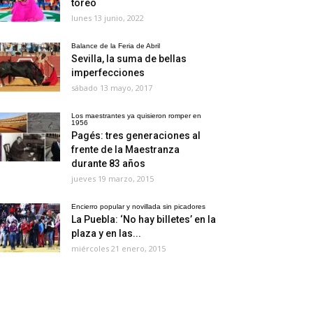
toreo
lunes 13 junio, 2022
Balance de la Feria de Abril
Sevilla, la suma de bellas
imperfecciones
sábado 13 mayo, 2017
Los maestrantes ya quisieron romper en
1956
Pagés: tres generaciones al
frente de la Maestranza
durante 83 años
jueves 19 marzo, 2015
Encierro popular y novillada sin picadores
La Puebla: ‘No hay billetes’ en la
plaza y en las...
miércoles 21 enero, 2015