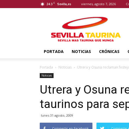
C
24.3
viernes, agosto 7, 2026
C
Sevilla,es
Sevilla
Taurina
PORTADA
NOTICIAS
CRÓNICAS
Portada
Noticias
Utrera y Osuna reclaman festej
Noticias
Utrera y Osuna r
taurinos para se
lunes 31 agosto, 2009
Compartir en Facebook
Compartir 