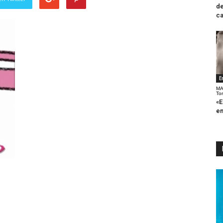
de
ca
E
MA
To
«E
en