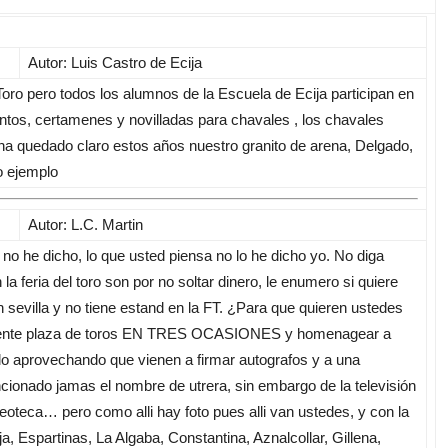
Autor: Luis Castro de Ecija
oro pero todos los alumnos de la Escuela de Ecija participan en
ntos, certamenes y novilladas para chavales , los chavales
 ha quedado claro estos años nuestro granito de arena, Delgado,
o ejemplo
Autor: L.C. Martin
 he dicho, lo que usted piensa no lo he dicho yo. No diga
a feria del toro son por no soltar dinero, le enumero si quiere
sevilla y no tiene estand en la FT. ¿Para que quieren ustedes
istente plaza de toros EN TRES OCASIONES y homenagear a
lo aprovechando que vienen a firmar autografos y a una
ionado jamas el nombre de utrera, sin embargo de la televisión
deoteca… pero como alli hay foto pues alli van ustedes, y con la
a, Espartinas, La Algaba, Constantina, Aznalcollar, Gillena,