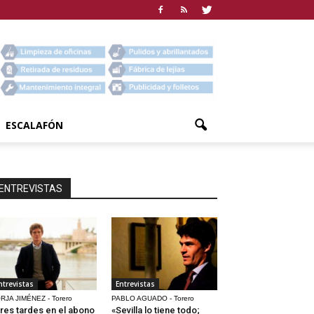
ESCALAFÓN
ENTREVISTAS
ntrevistas
Entrevistas
RJA JIMÉNEZ - Torero
PABLO AGUADO - Torero
res tardes en el abono
«Sevilla lo tiene todo;