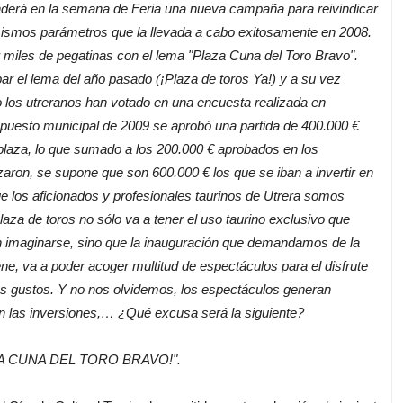
erá en la semana de Feria una nueva campaña para reivindicar
s mismos parámetros que la llevada a cabo exitosamente en 2008.
ir miles de pegatinas con el lema "Plaza Cuna del Toro Bravo".
ar el lema del año pasado (¡Plaza de toros Ya!) y a su vez
o los utreranos han votado en una encuesta realizada en
puesto municipal de 2009 se aprobó una partida de 400.000 €
a plaza, lo que sumado a los 200.000 € aprobados en los
zaron, se supone que son 600.000 € los que se iban a invertir en
ue los aficionados y profesionales taurinos de Utrera somos
aza de toros no sólo va a tener el uso taurino exclusivo que
maginarse, sino que la inauguración que demandamos de la
ene, va a poder acoger multitud de espectáculos para el disfrute
res gustos. Y no nos olvidemos, los espectáculos generan
zan las inversiones,… ¿Qué excusa será la siguiente?
LAZA CUNA DEL TORO BRAVO!".