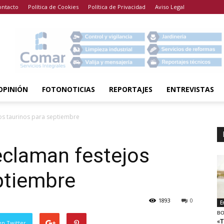
ontacto
Política de Cookies
Política de Privacidad
Aviso Legal
OPINIÓN
FOTONOTICIAS
REPORTAJES
ENTREVISTAS
os taurinos para septiembre
eclaman festejos
ptiembre
1893
0
E
BO
«T
en Twitter