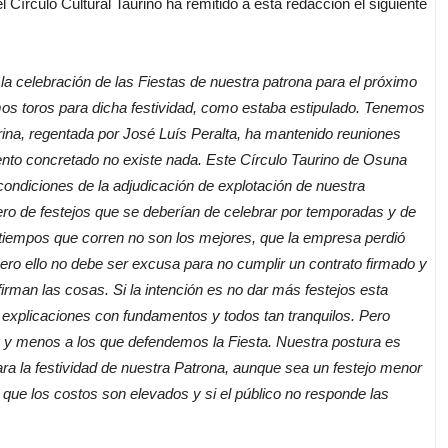
Círculo Cultural Taurino ha remitido a esta redacción el siguiente
a celebración de las Fiestas de nuestra patrona para el próximo
os toros para dicha festividad, como estaba estipulado. Tenemos
rina, regentada por José Luís Peralta, ha mantenido reuniones
to concretado no existe nada. Este Círculo Taurino de Osuna
 condiciones de la adjudicación de explotación de nuestra
mero de festejos que se deberían de celebrar por temporadas y de
tiempos que corren no son los mejores, que la empresa perdió
ero ello no debe ser excusa para no cumplir un contrato firmado y
firman las cosas. Si la intención es no dar más festejos esta
explicaciones con fundamentos y todos tan tranquilos. Pero
 y menos a los que defendemos la Fiesta. Nuestra postura es
para la festividad de nuestra Patrona, aunque sea un festejo menor
a que los costos son elevados y si el público no responde las