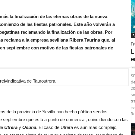
más la finalización de las eternas obras de la nueva
comienzo de las fiestas patronales. Este año volverán a
a pegatinas reclamando la finalización de las obras. Por
R
na reclama a la empresa sevillana Ribera Taurina que, al
Fr
en septiembre con motivo de las fiestas patronales de
L
e
ma
SE
reivindicativa de Tauroutrera.
de
20
so
tr
re
s de la provincia de Sevilla han hecho público sendos
Re
 septiembre que está a punto de comenzar, coincidiendo con las
 de
Utrera
y
Osuna
. El caso de Utrera es aún más complejo,