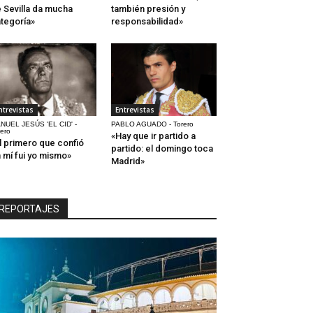
 Sevilla da mucha
también presión y
tegoría»
responsabilidad»
ntrevistas
Entrevistas
NUEL JESÚS 'EL CID' -
PABLO AGUADO - Torero
rero
«Hay que ir partido a
l primero que confió
partido: el domingo toca
 mí fui yo mismo»
Madrid»
REPORTAJES