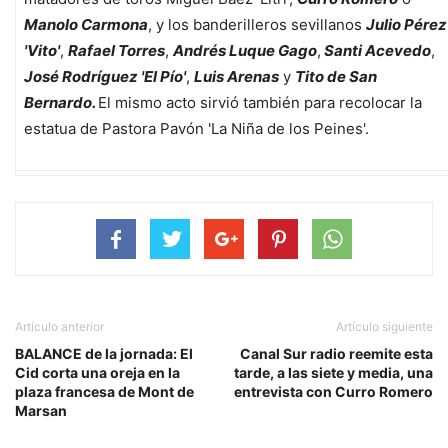
Manolo Carmona
, y los banderilleros sevillanos
Julio Pérez
'Vito'
,
Rafael Torres
,
Andrés Luque Gago
,
Santi Acevedo
,
José Rodríguez 'El Pío'
,
Luis Arenas
y
Tito de San
Bernardo.
El mismo acto sirvió también para recolocar la
estatua de Pastora Pavón 'La Niña de los Peines'.
Artículo anterior
Artículo siguiente
BALANCE de la jornada: El
Canal Sur radio reemite esta
Cid corta una oreja en la
tarde, a las siete y media, una
plaza francesa de Mont de
entrevista con Curro Romero
Marsan