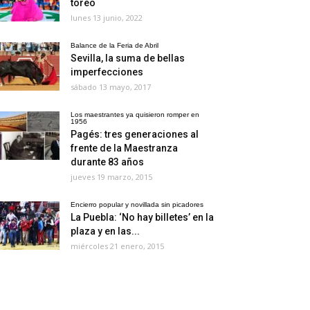
toreo
lunes 13 junio, 2022
Balance de la Feria de Abril
Sevilla, la suma de bellas
imperfecciones
sábado 13 mayo, 2017
Los maestrantes ya quisieron romper en
1956
Pagés: tres generaciones al
frente de la Maestranza
durante 83 años
jueves 19 marzo, 2015
Encierro popular y novillada sin picadores
La Puebla: ‘No hay billetes’ en la
plaza y en las...
miércoles 21 enero, 2015