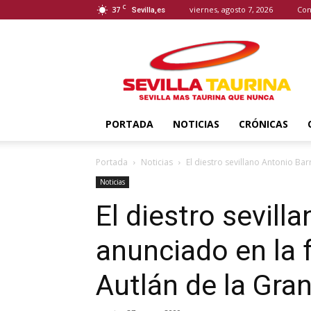
C
37
viernes, agosto 7, 2026
Con
Sevilla,es
Sevilla
Taurina
PORTADA
NOTICIAS
CRÓNICAS
Portada
Noticias
El diestro sevillano Antonio Bar
Noticias
El diestro sevill
anunciado en la 
Autlán de la Gra