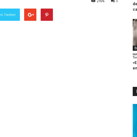
2106
0
de
ca
en Twitter
E
MA
To
«E
en