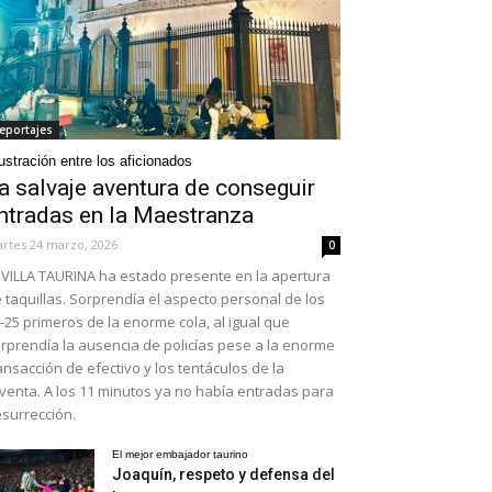
eportajes
ustración entre los aficionados
a salvaje aventura de conseguir
ntradas en la Maestranza
rtes 24 marzo, 2026
0
VILLA TAURINA ha estado presente en la apertura
 taquillas. Sorprendía el aspecto personal de los
-25 primeros de la enorme cola, al igual que
rprendía la ausencia de policías pese a la enorme
ansacción de efectivo y los tentáculos de la
venta. A los 11 minutos ya no había entradas para
surrección.
El mejor embajador taurino
Joaquín, respeto y defensa del