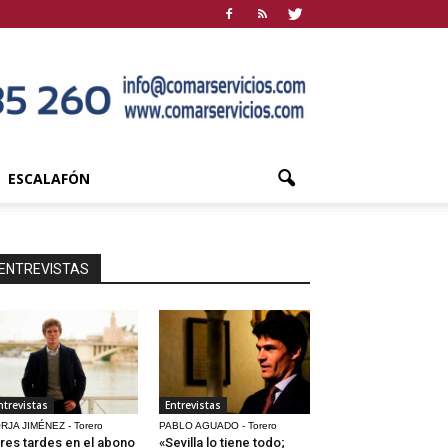
ESCALAFÓN
ENTREVISTAS
ntrevistas
Entrevistas
RJA JIMÉNEZ - Torero
PABLO AGUADO - Torero
res tardes en el abono
«Sevilla lo tiene todo;