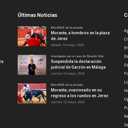
Últimas Noticias
C
BALANCE de la jornada
A
Morante, a hombros en la plaza
de Jerez
Cr
sábado 16 mayo, 2026
En
Es
Investigado por el caso de Ricardo Ortiz
za
Suspendida la declaración
E
judicial de Garzón en Málaga
Fo
viernes 15 mayo, 2026
Lo
BALANCE de la jornada
Morante, ovacionado en su
No
regreso a los ruedos en Jerez
O
viernes 15 mayo, 2026
Pu
R
Si