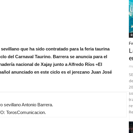
R
Fr
 sevillano que ha sido contratado para la feria taurina
L
iclo del Carnaval Taurino. Barrera se anuncia para el
e
nadería nacional de Xajay junto a Alfredo Ríos «El
ma
añol anunciado en este ciclo es el jerezano Juan José
SE
de
20
so
tr
ro sevillano Antonio Barrera.
re
Re
O: TorosComunicacion.