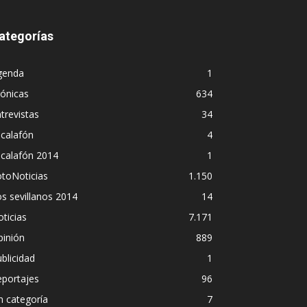
ategorías
genda
1
ónicas
634
trevistas
34
calafón
4
scalafón 2014
1
toNoticias
1.150
s sevillanos 2014
14
ticias
7.171
pinión
889
blicidad
1
eportajes
96
n categoría
7