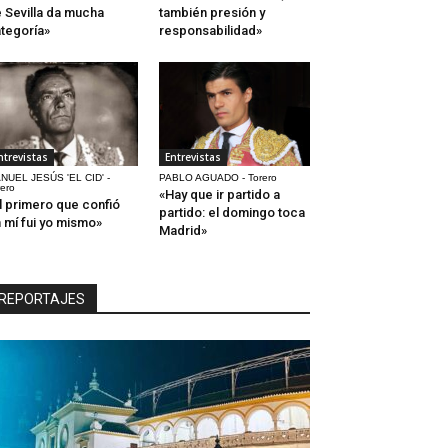
 Sevilla da mucha
también presión y
tegoría»
responsabilidad»
ntrevistas
Entrevistas
NUEL JESÚS 'EL CID' -
PABLO AGUADO - Torero
rero
«Hay que ir partido a
l primero que confió
partido: el domingo toca
 mí fui yo mismo»
Madrid»
REPORTAJES