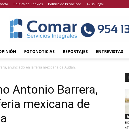
tacto
Política de Cookies
Política de Privacidad
Aviso Legal
OPINIÓN
FOTONOTICIAS
REPORTAJES
ENTREVISTAS
rera, anunciado en la feria mexicana de Autlán...
ano Antonio Barrera,
feria mexicana de
na
E
BO
«T