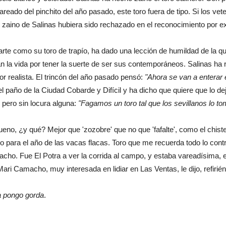
eado del pinchito del año pasado, este toro fuera de tipo. Si los vet
 zaino de Salinas hubiera sido rechazado en el reconocimiento por e
te como su toro de trapío, ha dado una lección de humildad de la 
 la vida por tener la suerte de ser sus contemporáneos. Salinas ha r
r realista. El trincón del año pasado pensó:
"Ahora se van a enterar 
 paño de la Ciudad Cobarde y Difícil y ha dicho que quiere que lo dej
 pero sin locura alguna:
"Fagamos un toro tal que los sevillanos lo to
, ¿y qué? Mejor que 'zozobre' que no que 'fafalte', como el chiste 
do para el año de las vacas flacas. Toro que me recuerda todo lo contr
cho. Fue El Potra a ver la corrida al campo, y estaba vareadísima, en
Mari Camacho, muy interesada en lidiar en Las Ventas, le dijo, refirién
la pongo gorda
.