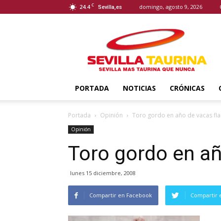
C
24.4
domingo, agosto 9, 2026
Sevilla,es
Sevilla
Taurina
PORTADA
NOTICIAS
CRÓNICAS
Portada
Opinión
Toro gordo en año de vacas fla
Opinión
Toro gordo en añ
lunes 15 diciembre, 2008
Compartir en Facebook
Compartir 