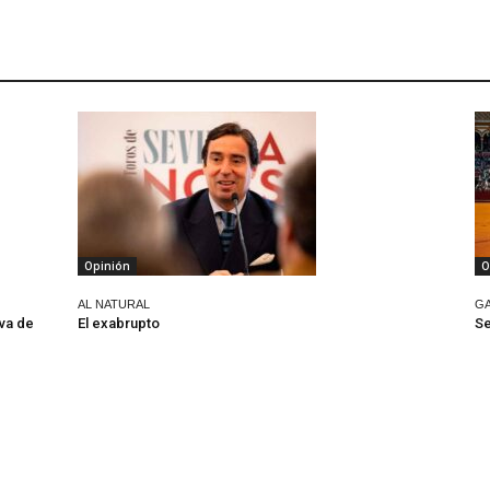
Opinión
O
AL NATURAL
G
va de
El exabrupto
Se