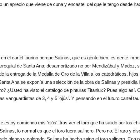
to un aprecio que viene de cuna y encaste, del que le tengo desde ha
el cartel taurino porque Salinas, que es gente bien, es gente imp
rroquial de Santa Ana, desamortizado no por Mendizábal y Madoz, si
 la entrega de la Medalla de Oro de la Villa a los catedráticos, hijos 
ta Ana se exponía una selección de la obra de Salinas y presidía lo
o? ¿Usted ha visto el catálogo de pinturas Titanlux? Pues algo así.
bras vanguardistas de 3, 4 y 5 'ojús'. Y pensando en el futuro cartel ta
oy comiendo mis 'ojús', tras ver el toro que ha salido por los chiq
a Salinas, lo normal es que el toro fuera salinero. Pero no. El raro y
de pelo blanco y colorado. Salinas ha hecho zaino el toro salinero. C