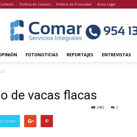
Contacto
Política de Cookies
Política de Privacidad
Aviso Legal
OPINIÓN
FOTONOTICIAS
REPORTAJES
ENTREVISTAS
cas
o de vacas flacas
2492
0
en Twitter