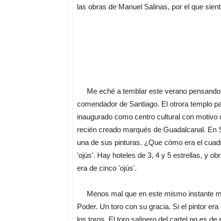
las obras de Manuel Salinas, por el que sien
Me eché a temblar este verano pensando en 
comendador de Santiago. El otrora templo pa
inaugurado como centro cultural con motivo de
recién creado marqués de Guadalcanal. En San
una de sus pinturas. ¿Que cómo era el cuadr
'ojús'. Hay hoteles de 3, 4 y 5 estrellas, y o
era de cinco 'ojús'.
Menos mal que en este mismo instante me est
Poder. Un toro con su gracia. Si el pintor er
los toros. El toro salinero del cartel no es 