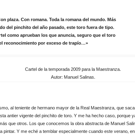
 Con plaza. Con romana. Toda la romana del mundo. Más
o del pinchito del año pasado, este toro fuera de tipo.
artel como aprueban los que anuncia, seguro que el toro
 el reconocimiento por exceso de trapío…»
Cartel de la temporada 2009 para la Maestranza.
Autor: Manuel Salinas.
smo, al teniente de hermano mayor de la Real Maestranza, que sacar
sta antier vigente del pinchito de toro. Y me ha hecho caso, porque ya
más que otros. Los que conocemos la obra abstracta de Manuel Sali
 pintar. Y me eché a temblar especialmente cuando este verano, en e