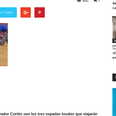
1865
0
de
ca
en Twitter
E
MA
To
«E
en
vador Cortés son los tres espadas locales que viajarán