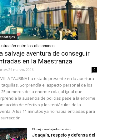
eportajes
ustración entre los aficionados
a salvaje aventura de conseguir
ntradas en la Maestranza
rtes 24 marzo, 2026
0
VILLA TAURINA ha estado presente en la apertura
 taquillas. Sorprendía el aspecto personal de los
-25 primeros de la enorme cola, al igual que
rprendía la ausencia de policías pese a la enorme
ansacción de efectivo y los tentáculos de la
venta. A los 11 minutos ya no había entradas para
surrección.
El mejor embajador taurino
Joaquín, respeto y defensa del