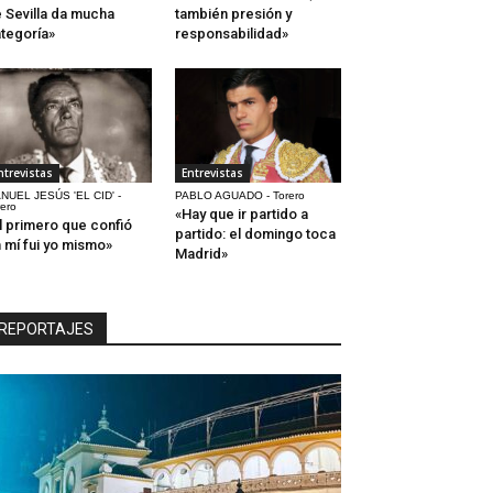
 Sevilla da mucha
también presión y
tegoría»
responsabilidad»
ntrevistas
Entrevistas
NUEL JESÚS 'EL CID' -
PABLO AGUADO - Torero
rero
«Hay que ir partido a
l primero que confió
partido: el domingo toca
 mí fui yo mismo»
Madrid»
REPORTAJES