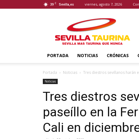
C
39
viernes, agosto 7, 2026
Con
Sevilla,es
Sevilla
Taurina
PORTADA
NOTICIAS
CRÓNICAS
Portada
Noticias
Tres diestros sevillanos harán el
Noticias
Tres diestros sev
paseíllo en la Fe
Cali en diciembr