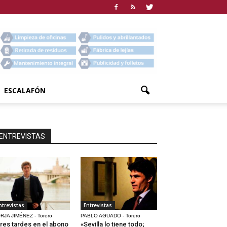
ESCALAFÓN
ENTREVISTAS
ntrevistas
Entrevistas
RJA JIMÉNEZ - Torero
PABLO AGUADO - Torero
res tardes en el abono
«Sevilla lo tiene todo;