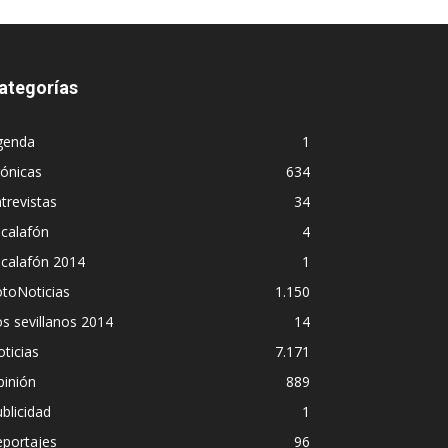
ategorías
genda
1
ónicas
634
trevistas
34
calafón
4
scalafón 2014
1
toNoticias
1.150
s sevillanos 2014
14
ticias
7.171
pinión
889
blicidad
1
eportajes
96