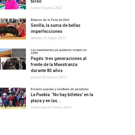
toreo
lunes 13 junio, 2022
Balance de la Feria de Abril
Sevilla, la suma de bellas
imperfecciones
sábado 13 mayo, 2017
Los maestrantes ya quisieron romper en
1956
Pagés: tres generaciones al
frente de la Maestranza
durante 83 años
jueves 19 marzo, 2015
Encierro popular y novillada sin picadores
La Puebla: ‘No hay billetes’ en la
plaza y en las...
miércoles 21 enero, 2015