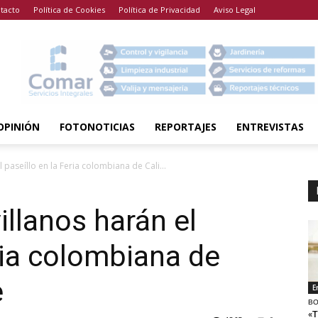
tacto
Política de Cookies
Política de Privacidad
Aviso Legal
OPINIÓN
FOTONOTICIAS
REPORTAJES
ENTREVISTAS
 paseíllo en la Feria colombiana de Cali...
illanos harán el
ria colombiana de
e
E
BO
«T