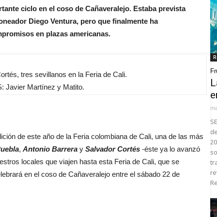
tante ciclo en el coso de Cañaveralejo. Estaba prevista
rejoneador Diego Ventura, pero que finalmente ha
mpromisos en plazas americanas.
R
Fr
rtés, tres sevillanos en la Feria de Cali.
L
 Javier Martínez y Matito.
e
ma
SE
de
ición de este año de la Feria colombiana de Cali, una de las más
20
Puebla
,
Antonio Barrera
y
Salvador Cortés
-éste ya lo avanzó
so
estros locales que viajen hasta esta Feria de Cali, que se
tr
re
lebrará en el coso de Cañaveralejo entre el sábado 22 de
Re