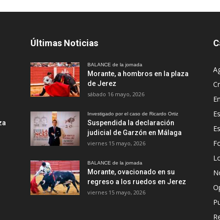
Últimas Noticias
C
BALANCE de la jornada
A
Morante, a hombros en la plaza
de Jerez
Cr
sábado 16 mayo, 2026
En
Es
Investigado por el caso de Ricardo Ortiz
za
Suspendida la declaración
E
judicial de Garzón en Málaga
Fo
viernes 15 mayo, 2026
Lo
BALANCE de la jornada
Morante, ovacionado en su
No
regreso a los ruedos en Jerez
O
viernes 15 mayo, 2026
Pu
R