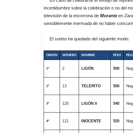
En caso de celebrarse el festejo de rejones, a
incertidumbre sobre la celebración o no del mi
televisión de la encerrona de
Morante
en Zara
sensiblemente mermada de no haber concurrid
El sorteo ha quedado del siguiente modo:
ORDEN
NÚMERO
NOMBRE
PESO
PEL
2
LIGÓN
500
Neg
1º
13
TELERITO
500
Neg
2º
120
LIGÓN II
540
Neg
3º
121
INOCENTE
520
Neg
4º