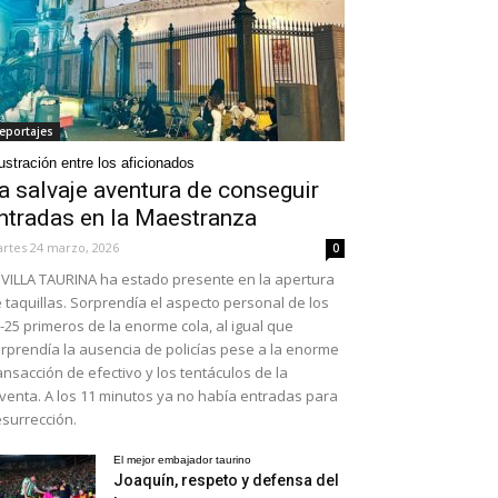
eportajes
ustración entre los aficionados
a salvaje aventura de conseguir
ntradas en la Maestranza
rtes 24 marzo, 2026
0
VILLA TAURINA ha estado presente en la apertura
 taquillas. Sorprendía el aspecto personal de los
-25 primeros de la enorme cola, al igual que
rprendía la ausencia de policías pese a la enorme
ansacción de efectivo y los tentáculos de la
venta. A los 11 minutos ya no había entradas para
surrección.
El mejor embajador taurino
Joaquín, respeto y defensa del