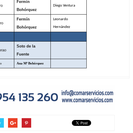
Fermín
ro
Diego Ventura
Bohórquez
Fermín
Leonardo
ro
Bohórquez
Hernández
Soto de la
orao
Fuente
ro
Ana Mª Bohórquez
r