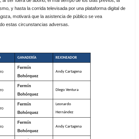
l ser fuera de abono, el mal tiempo de los días previos, la
smo, y hasta la corrida televisada por una plataforma digital de
goza, motivará que la asistencia de público se vea
o estas circunstancias adversas.
O
GANADERÍA
REJONEADOR
Fermín
ro
Andy Cartagena
Bohórquez
Fermín
ro
Diego Ventura
Bohórquez
Fermín
Leonardo
ro
Bohórquez
Hernández
Fermín
ro
Andy Cartagena
Bohórquez