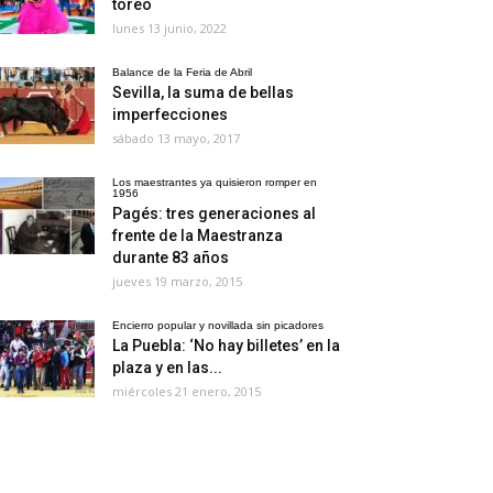
toreo
lunes 13 junio, 2022
Balance de la Feria de Abril
Sevilla, la suma de bellas
imperfecciones
sábado 13 mayo, 2017
Los maestrantes ya quisieron romper en
1956
Pagés: tres generaciones al
frente de la Maestranza
durante 83 años
jueves 19 marzo, 2015
Encierro popular y novillada sin picadores
La Puebla: ‘No hay billetes’ en la
plaza y en las...
miércoles 21 enero, 2015