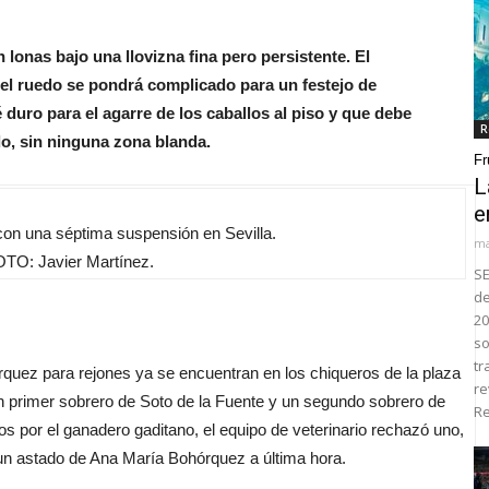
lonas bajo una llovizna fina pero persistente. El
, el ruedo se pondrá complicado para un festejo de
duro para el agarre de los caballos al piso y que debe
R
edo, sin ninguna zona blanda.
Fr
L
e
con una séptima suspensión en Sevilla.
ma
TO: Javier Martínez.
SE
de
20
so
tr
uez para rejones ya se encuentran en los chiqueros de la plaza
re
 primer sobrero de Soto de la Fuente y un segundo sobrero de
Re
 por el ganadero gaditano, el equipo de veterinario rechazó uno,
un astado de Ana María Bohórquez a última hora.