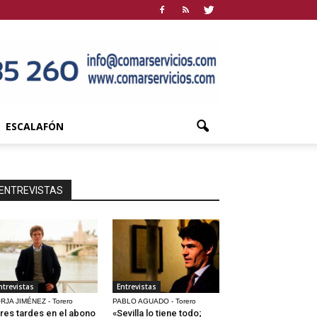
ESCALAFÓN
ENTREVISTAS
ntrevistas
Entrevistas
RJA JIMÉNEZ - Torero
PABLO AGUADO - Torero
res tardes en el abono
«Sevilla lo tiene todo;