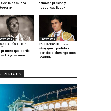
 Sevilla da mucha
también presión y
tegoría»
responsabilidad»
ntrevistas
Entrevistas
NUEL JESÚS 'EL CID' -
PABLO AGUADO - Torero
rero
«Hay que ir partido a
l primero que confió
partido: el domingo toca
 mí fui yo mismo»
Madrid»
REPORTAJES