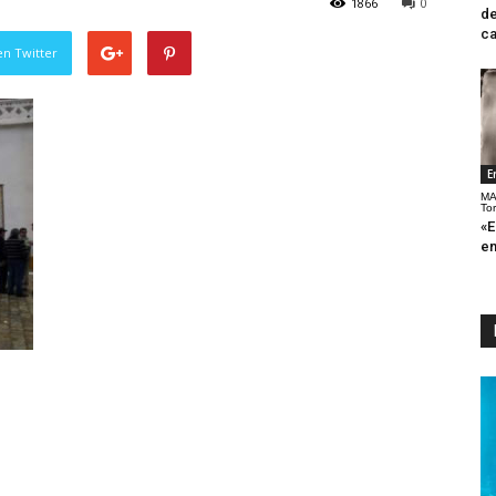
1866
0
de
ca
en Twitter
E
MA
To
«E
en