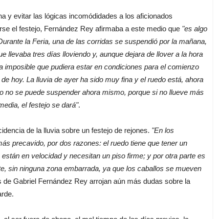
y evitar las lógicas incomódidades a los aficionados
derse el festejo, Fernández Rey afirmaba a este medio que
"es algo
urante la Feria, una de las corridas se suspendió por la mañana,
e llevaba tres días lloviendo y, aunque dejara de llover a la hora
 era imposible que pudiera estar en condiciones para el comienzo
de hoy. La lluvia de ayer ha sido muy fina y el ruedo está, ahora
to no se puede suspender ahora mismo, porque si no llueve más
edia, el festejo se dará"
.
dencia de la lluvia sobre un festejo de rejones.
"En los
s precavido, por dos razones: el ruedo tiene que tener un
 están en velocidad y necesitan un piso firme; y por otra parte es
te, sin ninguna zona embarrada, ya que los caballos se mueven
es de Gabriel Fernández Rey arrojan aún más dudas sobre la
arde.