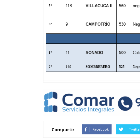
118
VILLACUCA II
560
neg
5º
9
CAMPOFRÍO
530
Neg
6º
11
SONADO
500
Col
1º
2º
149
SOMBRERERO
525
Neg
Compartir
Facebook
Twitte