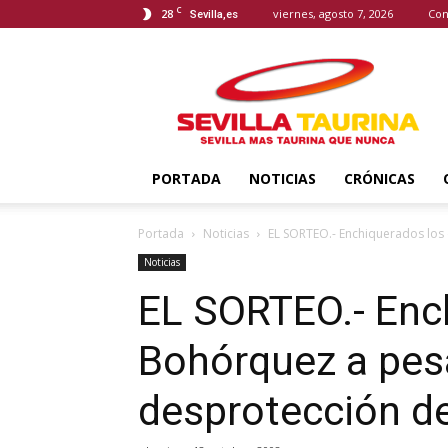
C
28
viernes, agosto 7, 2026
Con
Sevilla,es
Sevilla
Taurina
PORTADA
NOTICIAS
CRÓNICAS
Portada
Noticias
EL SORTEO.- Enchiquerados los d
Noticias
EL SORTEO.- Enc
Bohórquez a pesar
desprotección de