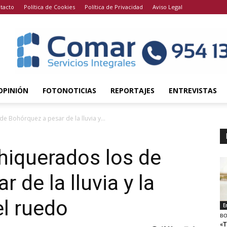
tacto
Política de Cookies
Política de Privacidad
Aviso Legal
OPINIÓN
FOTONOTICIAS
REPORTAJES
ENTREVISTAS
e Bohórquez a pesar de la lluvia y...
hiquerados los de
 de la lluvia y la
l ruedo
E
BO
«T