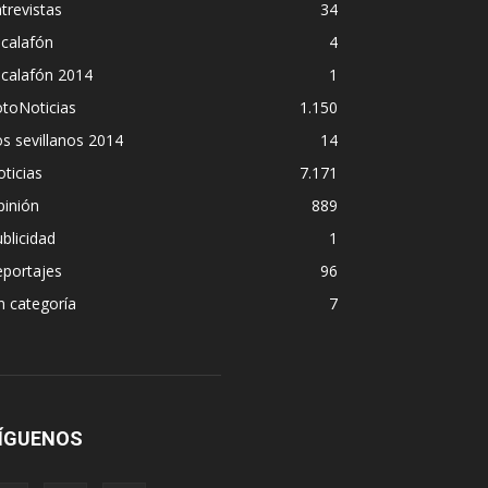
trevistas
34
calafón
4
scalafón 2014
1
toNoticias
1.150
s sevillanos 2014
14
ticias
7.171
pinión
889
blicidad
1
eportajes
96
n categoría
7
ÍGUENOS