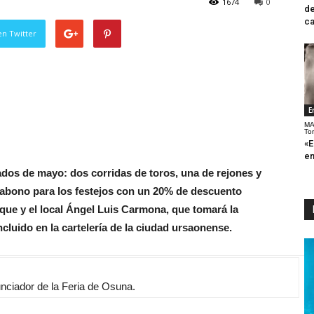
1674
0
de
ca
en Twitter
E
MA
To
«E
en
dos de mayo: dos corridas de toros, una de rejones y
 abono para los festejos con un 20% de descuento
Luque y el local Ángel Luis Carmona, que tomará la
incluido en la cartelería de la ciudad ursaonense.
nciador de la Feria de Osuna.