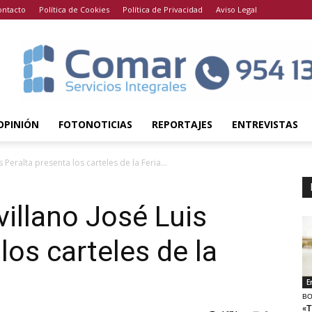
ontacto
Política de Cookies
Política de Privacidad
Aviso Legal
OPINIÓN
FOTONOTICIAS
REPORTAJES
ENTREVISTAS
 Peralta presenta los carteles de la Feria...
villano José Luis
los carteles de la
E
BO
«T