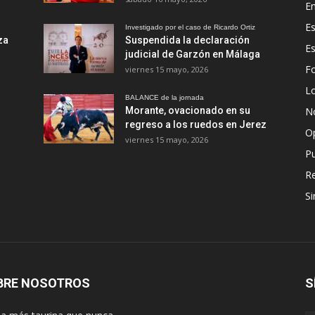
En
Es
Investigado por el caso de Ricardo Ortiz
za
Suspendida la declaración
E
judicial de Garzón en Málaga
Fo
viernes 15 mayo, 2026
Lo
BALANCE de la jornada
Morante, ovacionado en su
No
regreso a los ruedos en Jerez
O
viernes 15 mayo, 2026
Pu
R
Si
BRE NOSOTROS
S