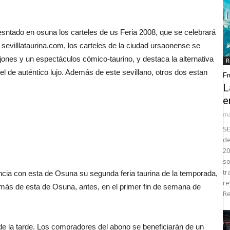
sntado en osuna los carteles de us Feria 2008, que se celebrará
evilllataurina.com, los carteles de la ciudad ursaonense se
ones y un espectáculos cómico-taurino, y destaca la alternativa
R
el de auténtico lujo. Además de este sevillano, otros dos estan
Fr
L
e
ma
SE
de
20
so
tr
ia con esta de Osuna su segunda feria taurina de la temporada,
re
demás de esta de Osuna, antes, en el primer fin de semana de
Re
e la tarde. Los compradores del abono se beneficiarán de un