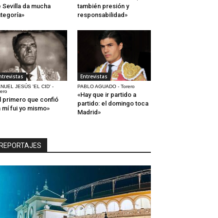
 Sevilla da mucha
también presión y
tegoría»
responsabilidad»
ntrevistas
Entrevistas
NUEL JESÚS 'EL CID' -
PABLO AGUADO - Torero
rero
«Hay que ir partido a
l primero que confió
partido: el domingo toca
 mí fui yo mismo»
Madrid»
REPORTAJES