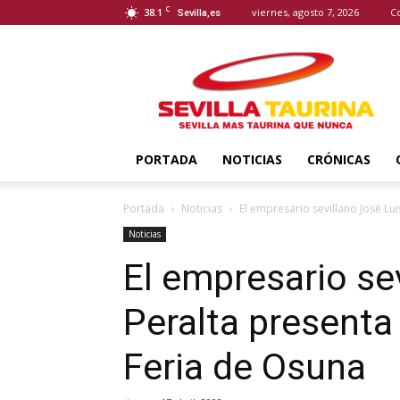
C
38.1
viernes, agosto 7, 2026
C
Sevilla,es
Sevilla
Taurina
PORTADA
NOTICIAS
CRÓNICAS
Portada
Noticias
El empresario sevillano José Luis
Noticias
El empresario se
Peralta presenta 
Feria de Osuna