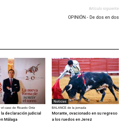
Artículo siguiente
OPINIÓN.- De dos en dos
Noticias
 el caso de Ricardo Ortiz
BALANCE de la jornada
la declaración judicial
Morante, ovacionado en su regreso
en Málaga
a los ruedos en Jerez