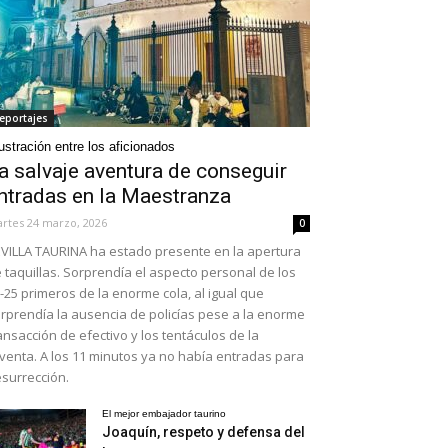
eportajes
ustración entre los aficionados
a salvaje aventura de conseguir
ntradas en la Maestranza
rtes 24 marzo, 2026
0
VILLA TAURINA ha estado presente en la apertura
 taquillas. Sorprendía el aspecto personal de los
-25 primeros de la enorme cola, al igual que
rprendía la ausencia de policías pese a la enorme
ansacción de efectivo y los tentáculos de la
venta. A los 11 minutos ya no había entradas para
surrección.
El mejor embajador taurino
Joaquín, respeto y defensa del