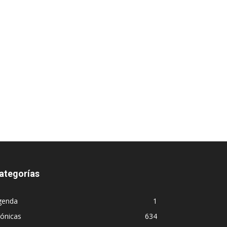
ategorías
genda
1
ónicas
634