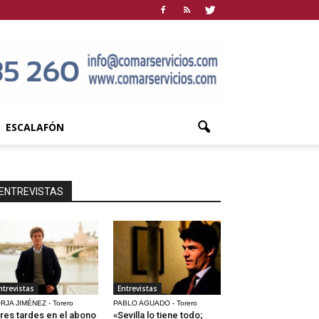
ESCALAFÓN
ENTREVISTAS
ntrevistas
Entrevistas
RJA JIMÉNEZ - Torero
PABLO AGUADO - Torero
res tardes en el abono
«Sevilla lo tiene todo;