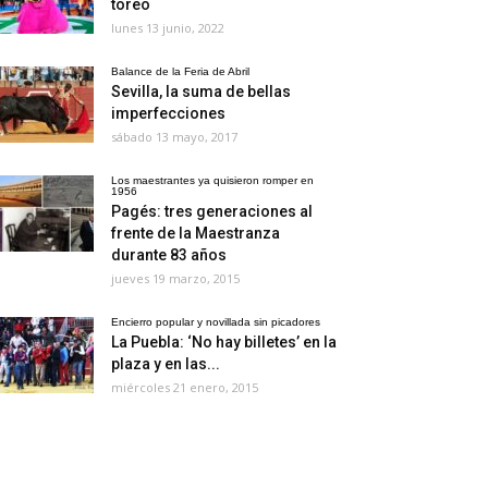
toreo
lunes 13 junio, 2022
Balance de la Feria de Abril
Sevilla, la suma de bellas
imperfecciones
sábado 13 mayo, 2017
Los maestrantes ya quisieron romper en
1956
Pagés: tres generaciones al
frente de la Maestranza
durante 83 años
jueves 19 marzo, 2015
Encierro popular y novillada sin picadores
La Puebla: ‘No hay billetes’ en la
plaza y en las...
miércoles 21 enero, 2015