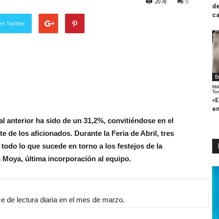
2078
0
de
ca
en Twitter
E
MA
To
«E
en
l anterior ha sido de un 31,2%, convitiéndose en el
 de los aficionados. Durante la Feria de Abril, tres
todo lo que sucede en torno a los festejos de la
s Moya, última incorporación al equipo.
ce de lectura diaria en el mes de marzo.