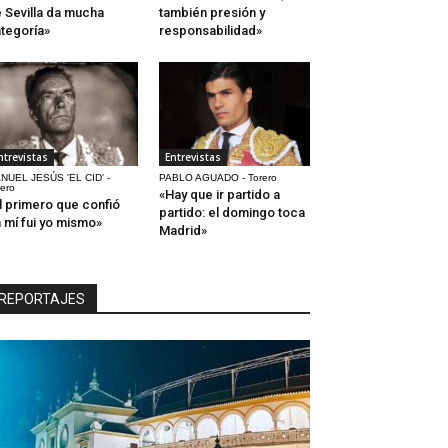
 Sevilla da mucha
también presión y
tegoría»
responsabilidad»
ntrevistas
Entrevistas
NUEL JESÚS 'EL CID' -
PABLO AGUADO - Torero
rero
«Hay que ir partido a
l primero que confió
partido: el domingo toca
 mí fui yo mismo»
Madrid»
REPORTAJES