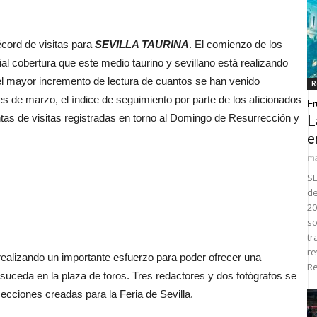
ord de visitas para
SEVILLA TAURINA
. El comienzo de los
cial cobertura que este medio taurino y sevillano está realizando
el mayor incremento de lectura de cuantos se han venido
R
 de marzo, el índice de seguimiento por parte de los aficionados
Fr
tas de visitas registradas en torno al Domingo de Resurrección y
L
e
ma
SE
de
20
so
tr
re
realizando un importante esfuerzo para poder ofrecer una
Re
 suceda en la plaza de toros. Tres redactores y dos fotógrafos se
secciones creadas para la Feria de Sevilla.