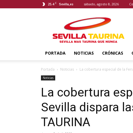
C
25.4
sábado, agosto 8, 2026
Co
Sevilla,es
Sevilla
Taurina
PORTADA
NOTICIAS
CRÓNICAS
Portada
Noticias
La cobertura especial de la Feria 
Noticias
La cobertura espe
Sevilla dispara l
TAURINA