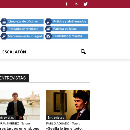
ESCALAFÓN
ENTREVISTAS
ntrevistas
Entrevistas
RJA JIMÉNEZ - Torero
PABLO AGUADO - Torero
res tardes en el abono
«Sevilla lo tiene todo;