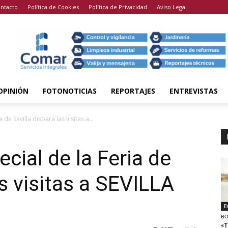
ntacto
Política de Cookies
Política de Privacidad
Aviso Legal
OPINIÓN
FOTONOTICIAS
REPORTAJES
ENTREVISTAS
de Sevilla dispara las visitas a...
cial de la Feria de
as visitas a SEVILLA
E
BO
«T