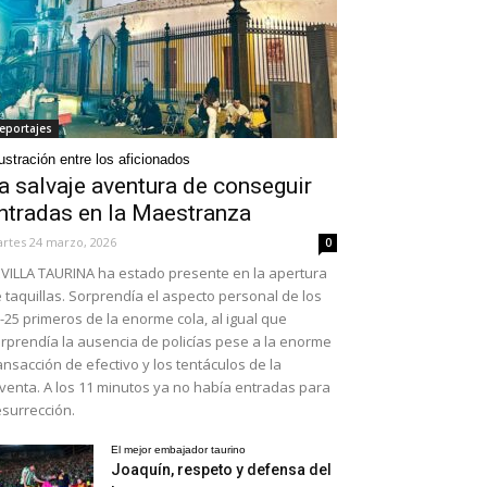
eportajes
ustración entre los aficionados
a salvaje aventura de conseguir
ntradas en la Maestranza
rtes 24 marzo, 2026
0
VILLA TAURINA ha estado presente en la apertura
 taquillas. Sorprendía el aspecto personal de los
-25 primeros de la enorme cola, al igual que
rprendía la ausencia de policías pese a la enorme
ansacción de efectivo y los tentáculos de la
venta. A los 11 minutos ya no había entradas para
surrección.
El mejor embajador taurino
Joaquín, respeto y defensa del