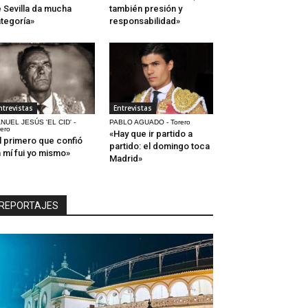
 Sevilla da mucha
también presión y
tegoría»
responsabilidad»
ntrevistas
Entrevistas
NUEL JESÚS 'EL CID' -
PABLO AGUADO - Torero
rero
«Hay que ir partido a
l primero que confió
partido: el domingo toca
 mí fui yo mismo»
Madrid»
REPORTAJES