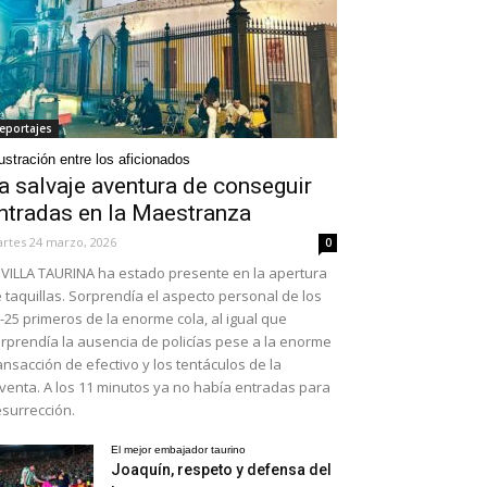
eportajes
ustración entre los aficionados
a salvaje aventura de conseguir
ntradas en la Maestranza
rtes 24 marzo, 2026
0
VILLA TAURINA ha estado presente en la apertura
 taquillas. Sorprendía el aspecto personal de los
-25 primeros de la enorme cola, al igual que
rprendía la ausencia de policías pese a la enorme
ansacción de efectivo y los tentáculos de la
venta. A los 11 minutos ya no había entradas para
surrección.
El mejor embajador taurino
Joaquín, respeto y defensa del