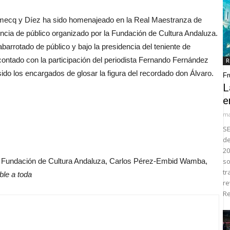
ecq y Díez ha sido homenajeado en la Real Maestranza de
encia de público organizado por la Fundación de Cultura Andaluza.
barrotado de público y bajo la presidencia del teniente de
ontado con la participación del periodista Fernando Fernández
R
do los encargados de glosar la figura del recordado don Álvaro.
Fr
L
e
ma
SE
de
20
a Fundación de Cultura Andaluza, Carlos Pérez-Embid Wamba,
so
tr
ble a toda
re
Re