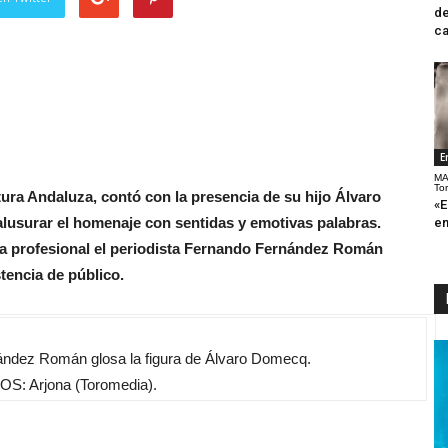
de
ca
E
MA
To
tura Andaluza, contó con la presencia de su hijo Álvaro
«E
usurar el homenaje con sentidas y emotivas palabras.
en
ida profesional el periodista Fernando Fernández Román
tencia de público.
nández Román glosa la figura de Álvaro Domecq.
S: Arjona (Toromedia).