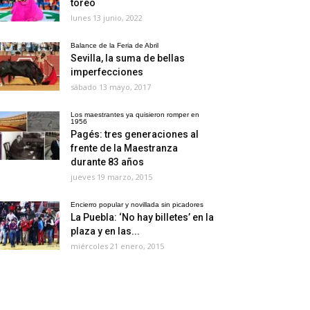
toreo
lunes 13 junio, 2022
Balance de la Feria de Abril
Sevilla, la suma de bellas
imperfecciones
sábado 13 mayo, 2017
Los maestrantes ya quisieron romper en
1956
Pagés: tres generaciones al
frente de la Maestranza
durante 83 años
jueves 19 marzo, 2015
Encierro popular y novillada sin picadores
La Puebla: ‘No hay billetes’ en la
plaza y en las...
miércoles 21 enero, 2015