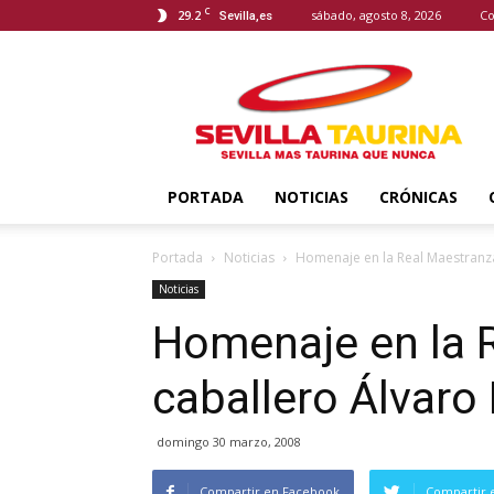
C
29.2
sábado, agosto 8, 2026
Co
Sevilla,es
Sevilla
Taurina
PORTADA
NOTICIAS
CRÓNICAS
Portada
Noticias
Homenaje en la Real Maestranza
Noticias
Homenaje en la 
caballero Álvaro
domingo 30 marzo, 2008
Compartir en Facebook
Compartir 