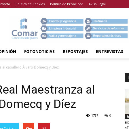
ntacto
Política de Cookies
Política de Privacidad
Aviso Legal
OPINIÓN
FOTONOTICIAS
REPORTAJES
ENTREVISTAS
 al caballero Álvaro Domecq y Díez
Real Maestranza al
 Domecq y Díez
1797
0
E
BO
«T
en Twitter