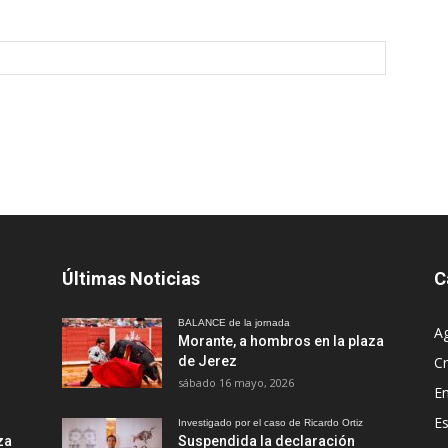
Últimas Noticias
C
BALANCE de la jornada
A
Morante, a hombros en la plaza
de Jerez
Cr
sábado 16 mayo, 2026
En
Es
Investigado por el caso de Ricardo Ortiz
za
Suspendida la declaración