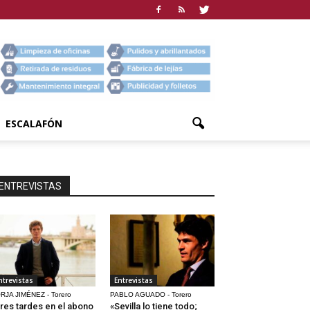
ESCALAFÓN
ENTREVISTAS
ntrevistas
Entrevistas
RJA JIMÉNEZ - Torero
PABLO AGUADO - Torero
res tardes en el abono
«Sevilla lo tiene todo;