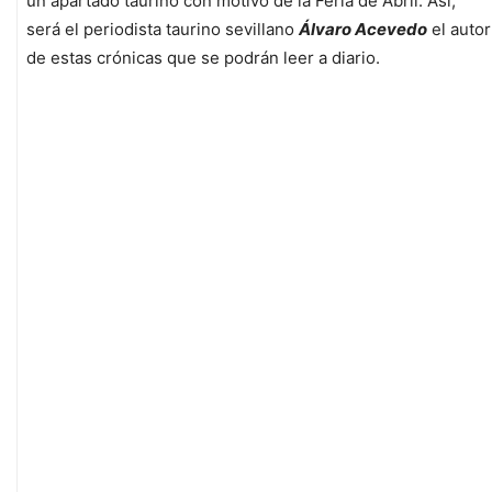
un apartado taurino con motivo de la Feria de Abril. Así,
será el periodista taurino sevillano
Álvaro Acevedo
el autor
de estas crónicas que se podrán leer a diario.