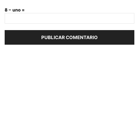
8 − uno =