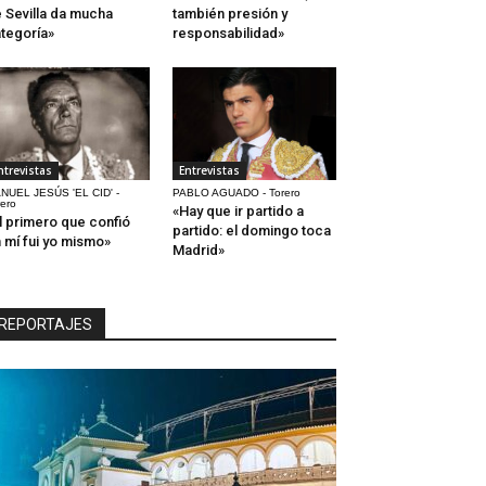
 Sevilla da mucha
también presión y
tegoría»
responsabilidad»
ntrevistas
Entrevistas
NUEL JESÚS 'EL CID' -
PABLO AGUADO - Torero
rero
«Hay que ir partido a
l primero que confió
partido: el domingo toca
 mí fui yo mismo»
Madrid»
REPORTAJES