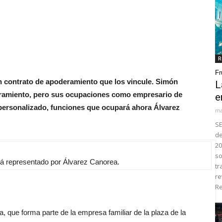
R
Fr
n contrato de apoderamiento que los vincule. Simón
L
eramiento, pero sus ocupaciones como empresario de
e
 personalizado, funciones que ocupará ahora Álvarez
ma
SE
de
20
so
á representado por Álvarez Canorea.
tr
re
Re
 que forma parte de la empresa familiar de la plaza de la