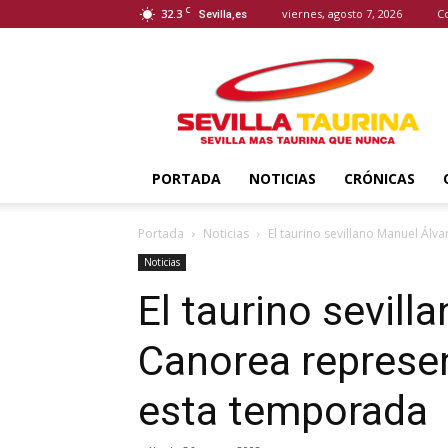
C
32.3
viernes, agosto 7, 2026
C
Sevilla,es
Sevilla
Taurina
PORTADA
NOTICIAS
CRÓNICAS
Portada
Noticias
El taurino sevillano Manuel Ál
Noticias
El taurino sevill
Canorea represen
esta temporada