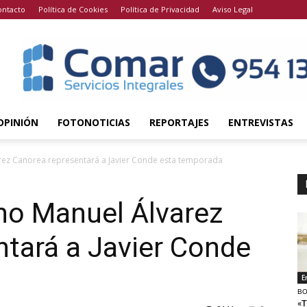
ontacto
Política de Cookies
Política de Privacidad
Aviso Legal
OPINIÓN
FOTONOTICIAS
REPORTAJES
ENTREVISTAS
varez Canorea representará a Javier Conde esta temporada
ano Manuel Álvarez
tará a Javier Conde
E
BO
«T