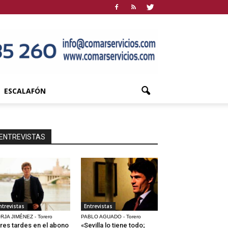
ESCALAFÓN
ENTREVISTAS
ntrevistas
Entrevistas
RJA JIMÉNEZ - Torero
PABLO AGUADO - Torero
res tardes en el abono
«Sevilla lo tiene todo;