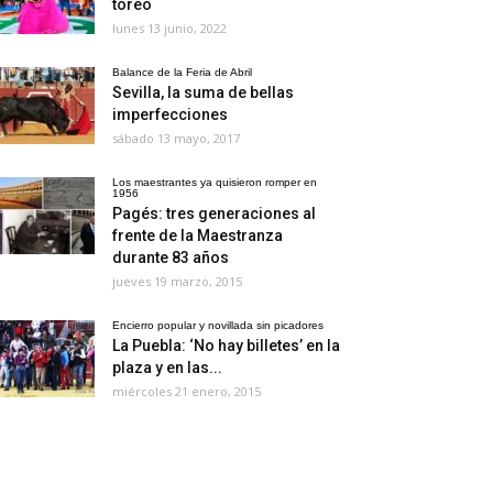
toreo
lunes 13 junio, 2022
Balance de la Feria de Abril
Sevilla, la suma de bellas
imperfecciones
sábado 13 mayo, 2017
Los maestrantes ya quisieron romper en
1956
Pagés: tres generaciones al
frente de la Maestranza
durante 83 años
jueves 19 marzo, 2015
Encierro popular y novillada sin picadores
La Puebla: ‘No hay billetes’ en la
plaza y en las...
miércoles 21 enero, 2015