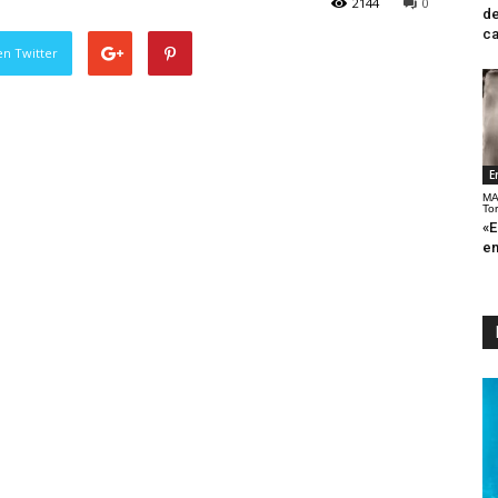
2144
0
de
ca
en Twitter
E
MA
To
«E
en