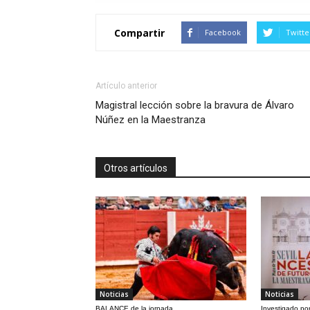
Compartir
Facebook
Twitte
Artículo anterior
Magistral lección sobre la bravura de Álvaro
Núñez en la Maestranza
Otros artículos
Noticias
Noticias
BALANCE de la jornada
Investigado por