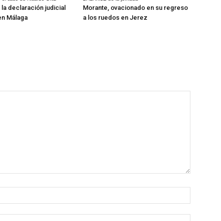
la declaración judicial
Morante, ovacionado en su regreso
en Málaga
a los ruedos en Jerez