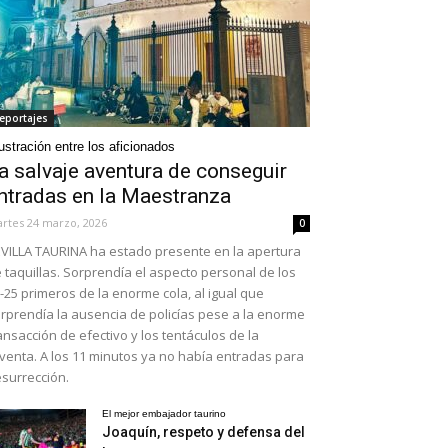
eportajes
ustración entre los aficionados
a salvaje aventura de conseguir
ntradas en la Maestranza
rtes 24 marzo, 2026
0
VILLA TAURINA ha estado presente en la apertura
 taquillas. Sorprendía el aspecto personal de los
-25 primeros de la enorme cola, al igual que
rprendía la ausencia de policías pese a la enorme
ansacción de efectivo y los tentáculos de la
venta. A los 11 minutos ya no había entradas para
surrección.
El mejor embajador taurino
Joaquín, respeto y defensa del