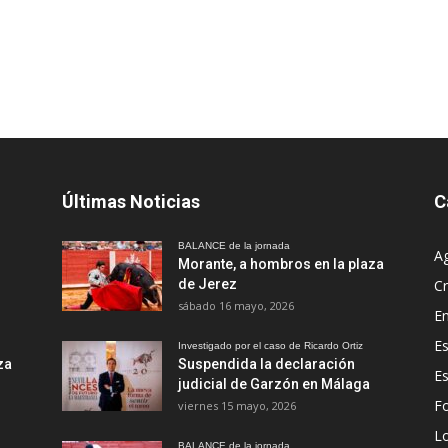
Últimas Noticias
C
BALANCE de la jornada
A
Morante, a hombros en la plaza
de Jerez
Cr
sábado 16 mayo, 2026
En
Es
Investigado por el caso de Ricardo Ortiz
za
Suspendida la declaración
E
judicial de Garzón en Málaga
Fo
viernes 15 mayo, 2026
Lo
BALANCE de la jornada