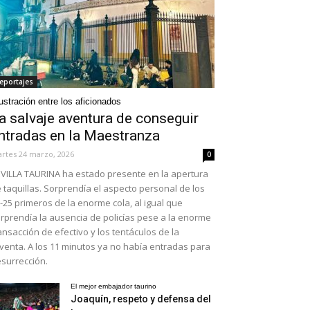
eportajes
ustración entre los aficionados
a salvaje aventura de conseguir
ntradas en la Maestranza
rtes 24 marzo, 2026
0
VILLA TAURINA ha estado presente en la apertura
 taquillas. Sorprendía el aspecto personal de los
-25 primeros de la enorme cola, al igual que
rprendía la ausencia de policías pese a la enorme
ansacción de efectivo y los tentáculos de la
venta. A los 11 minutos ya no había entradas para
surrección.
El mejor embajador taurino
Joaquín, respeto y defensa del