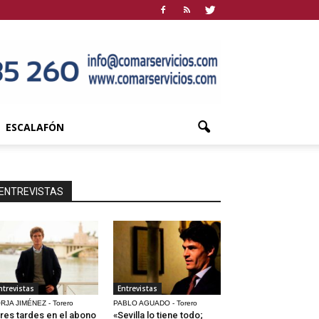
ESCALAFÓN
ENTREVISTAS
ntrevistas
Entrevistas
RJA JIMÉNEZ - Torero
PABLO AGUADO - Torero
res tardes en el abono
«Sevilla lo tiene todo;