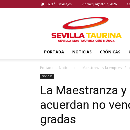
C
32.3
viernes, agosto 7, 2026
C
Sevilla,es
Sevilla
Taurina
PORTADA
NOTICIAS
CRÓNICAS
Portada
Noticias
La Maestranza y la empresa Pagé
Noticias
La Maestranza y
acuerdan no vende
gradas