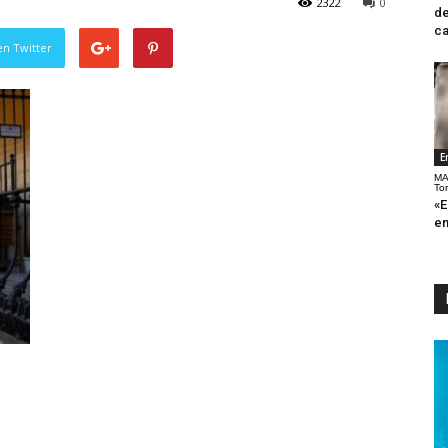
2322
0
de
ca
en Twitter
E
MA
To
«E
en