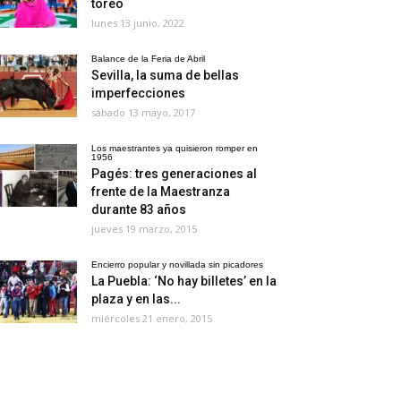
toreo
lunes 13 junio, 2022
Balance de la Feria de Abril
Sevilla, la suma de bellas
imperfecciones
sábado 13 mayo, 2017
Los maestrantes ya quisieron romper en
1956
Pagés: tres generaciones al
frente de la Maestranza
durante 83 años
jueves 19 marzo, 2015
Encierro popular y novillada sin picadores
La Puebla: ‘No hay billetes’ en la
plaza y en las...
miércoles 21 enero, 2015