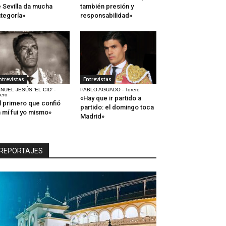
 Sevilla da mucha
también presión y
tegoría»
responsabilidad»
ntrevistas
Entrevistas
NUEL JESÚS 'EL CID' -
PABLO AGUADO - Torero
rero
«Hay que ir partido a
l primero que confió
partido: el domingo toca
 mí fui yo mismo»
Madrid»
REPORTAJES