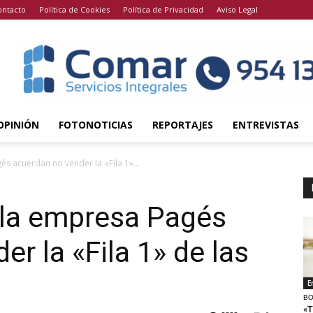
ontacto
Política de Cookies
Política de Privacidad
Aviso Legal
OPINIÓN
FOTONOTICIAS
REPORTAJES
ENTREVISTAS
s acuerdan no vender la «Fila 1»...
 la empresa Pagés
r la «Fila 1» de las
E
BO
«T