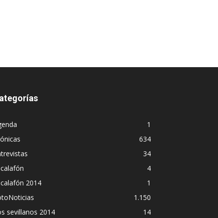
ategorías
genda
1
ónicas
634
trevistas
34
calafón
4
scalafón 2014
1
toNoticias
1.150
s sevillanos 2014
14