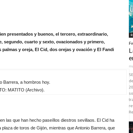
en presentados y buenos, el tercero, extraordinario,
R
re, segundo, cuarto y sexto, ovacionados y primero,
Fr
 palmas y oreja, El Cid, dos orejas y ovación y El Fandi
L
e
ma
SE
de
o Barrera, a hombros hoy.
20
O: MATITO (Archivo).
so
tr
re
Re
 las que han hecho paseíllos diestros sevillaos. El Cid ha
a plaza de toros de Gijón, mientras que Antonio Barrera, que