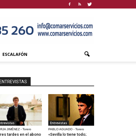
ESCALAFÓN
ENTREVISTAS
ntrevistas
Entrevistas
RJA JIMÉNEZ - Torero
PABLO AGUADO - Torero
res tardes en el abono
«Sevilla lo tiene todo;