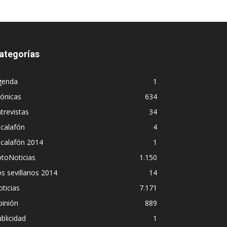
ategorías
genda
1
ónicas
634
trevistas
34
calafón
4
scalafón 2014
1
toNoticias
1.150
s sevillanos 2014
14
ticias
7.171
pinión
889
blicidad
1