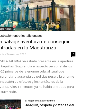
eportajes
ustración entre los aficionados
a salvaje aventura de conseguir
ntradas en la Maestranza
rtes 24 marzo, 2026
0
VILLA TAURINA ha estado presente en la apertura
 taquillas. Sorprendía el aspecto personal de los
-25 primeros de la enorme cola, al igual que
rprendía la ausencia de policías pese a la enorme
ansacción de efectivo y los tentáculos de la
venta. A los 11 minutos ya no había entradas para
surrección.
El mejor embajador taurino
Joaquín, respeto y defensa del