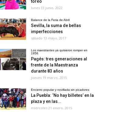
toreo
lunes 13 junio, 2022
Balance de la Feria de Abril
Sevilla, la suma de bellas
imperfecciones
sábado 13 mayo, 2017
Los maestrantes ya quisieron romper en
1956
Pagés: tres generaciones al
frente de la Maestranza
durante 83 años
jueves 19 marzo, 2015
Encierro popular y novillada sin picadores
La Puebla: ‘No hay billetes’ en la
plaza y en las...
miércoles 21 enero, 2015