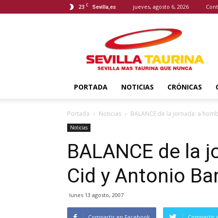
C
23
jueves, agosto 6, 2026
Cont
Sevilla,es
Sevilla
Taurina
PORTADA
NOTICIAS
CRÓNICAS
Portada
Noticias
BALANCE de la jornada: a hombr
Noticias
BALANCE de la j
Cid y Antonio Ba
lunes 13 agosto, 2007
Compartir en Facebook
Compartir 