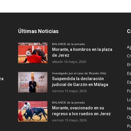
Últimas Noticias
C
BALANCE de la jornada
A
Morante, a hombros en la plaza
de Jerez
Cr
sábado 16 mayo, 2026
En
Es
Investigado por el caso de Ricardo Ortiz
za
Suspendida la declaración
E
judicial de Garzón en Málaga
Fo
viernes 15 mayo, 2026
Lo
BALANCE de la jornada
Morante, ovacionado en su
No
regreso a los ruedos en Jerez
O
viernes 15 mayo, 2026
Pu