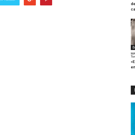
de
ca
E
MA
To
«E
en