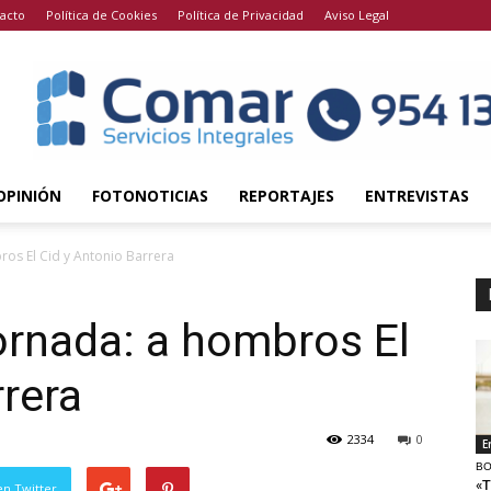
acto
Política de Cookies
Política de Privacidad
Aviso Legal
OPINIÓN
FOTONOTICIAS
REPORTAJES
ENTREVISTAS
os El Cid y Antonio Barrera
ornada: a hombros El
rrera
2334
0
E
BO
«T
en Twitter