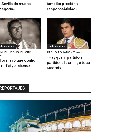
 Sevilla da mucha
también presión y
tegoría»
responsabilidad»
ntrevistas
Entrevistas
NUEL JESÚS 'EL CID' -
PABLO AGUADO - Torero
rero
«Hay que ir partido a
l primero que confió
partido: el domingo toca
 mí fui yo mismo»
Madrid»
REPORTAJES