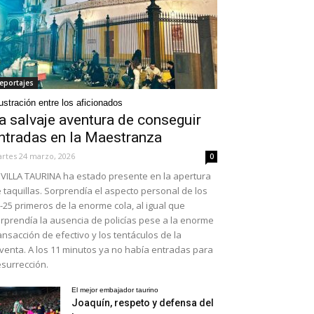
eportajes
ustración entre los aficionados
a salvaje aventura de conseguir
ntradas en la Maestranza
rtes 24 marzo, 2026
0
VILLA TAURINA ha estado presente en la apertura
 taquillas. Sorprendía el aspecto personal de los
-25 primeros de la enorme cola, al igual que
rprendía la ausencia de policías pese a la enorme
ansacción de efectivo y los tentáculos de la
venta. A los 11 minutos ya no había entradas para
surrección.
El mejor embajador taurino
Joaquín, respeto y defensa del