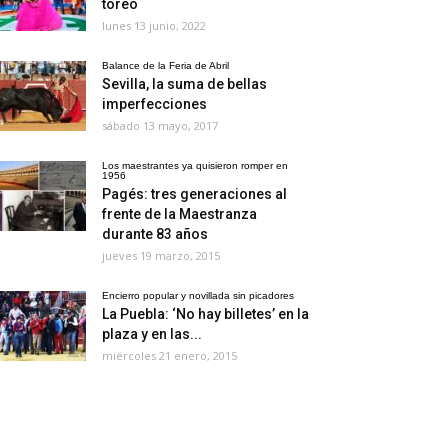
toreo
lunes 13 junio, 2022
Balance de la Feria de Abril
Sevilla, la suma de bellas
imperfecciones
sábado 13 mayo, 2017
Los maestrantes ya quisieron romper en
1956
Pagés: tres generaciones al
frente de la Maestranza
durante 83 años
jueves 19 marzo, 2015
Encierro popular y novillada sin picadores
La Puebla: ‘No hay billetes’ en la
plaza y en las...
miércoles 21 enero, 2015