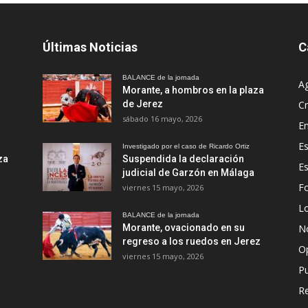
Últimas Noticias
C
BALANCE de la jornada
A
Morante, a hombros en la plaza
de Jerez
Cr
sábado 16 mayo, 2026
En
Es
Investigado por el caso de Ricardo Ortiz
za
Suspendida la declaración
E
judicial de Garzón en Málaga
Fo
viernes 15 mayo, 2026
Lo
BALANCE de la jornada
Morante, ovacionado en su
No
regreso a los ruedos en Jerez
O
viernes 15 mayo, 2026
Pu
R