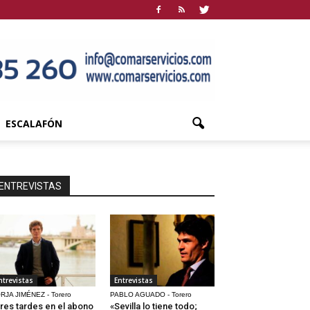
ESCALAFÓN
ENTREVISTAS
ntrevistas
Entrevistas
RJA JIMÉNEZ - Torero
PABLO AGUADO - Torero
res tardes en el abono
«Sevilla lo tiene todo;