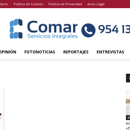
tacto
Política de Cookies
Política de Privacidad
Aviso Legal
OPINIÓN
FOTONOTICIAS
REPORTAJES
ENTREVISTAS
E
BO
«T