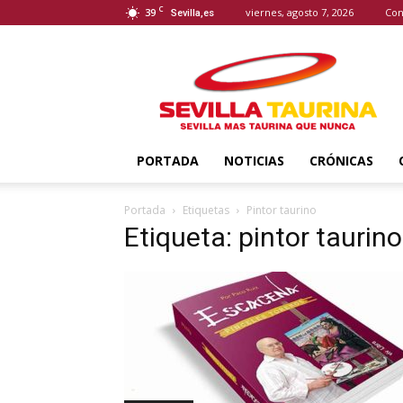
C
39
viernes, agosto 7, 2026
Con
Sevilla,es
Sevilla
Taurina
PORTADA
NOTICIAS
CRÓNICAS
Portada
Etiquetas
Pintor taurino
Etiqueta: pintor taurino