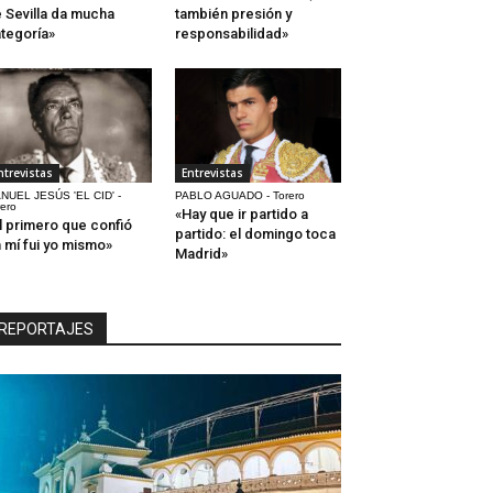
 Sevilla da mucha
también presión y
tegoría»
responsabilidad»
ntrevistas
Entrevistas
NUEL JESÚS 'EL CID' -
PABLO AGUADO - Torero
rero
«Hay que ir partido a
l primero que confió
partido: el domingo toca
 mí fui yo mismo»
Madrid»
REPORTAJES