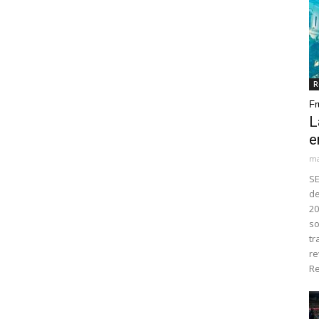
R
Fr
L
e
ma
SE
de
20
so
tr
re
Re