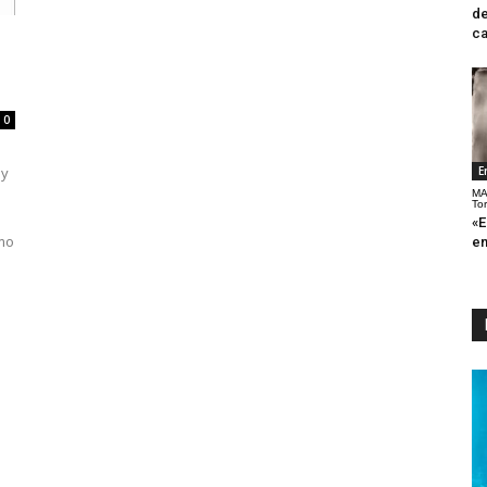
de
ca
0
 y
E
MA
To
«E
omo
en