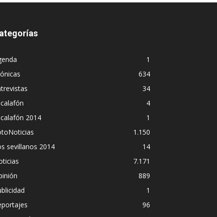
ategorías
genda
1
ónicas
634
trevistas
34
calafón
4
scalafón 2014
1
toNoticias
1.150
s sevillanos 2014
14
ticias
7.171
pinión
889
blicidad
1
eportajes
96