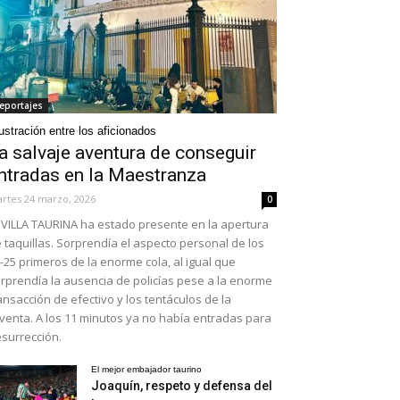
eportajes
ustración entre los aficionados
a salvaje aventura de conseguir
ntradas en la Maestranza
rtes 24 marzo, 2026
0
VILLA TAURINA ha estado presente en la apertura
 taquillas. Sorprendía el aspecto personal de los
-25 primeros de la enorme cola, al igual que
rprendía la ausencia de policías pese a la enorme
ansacción de efectivo y los tentáculos de la
venta. A los 11 minutos ya no había entradas para
surrección.
El mejor embajador taurino
Joaquín, respeto y defensa del