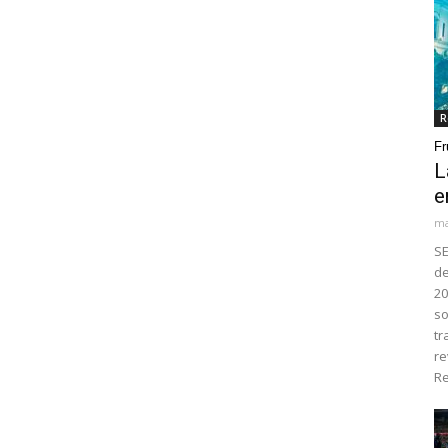
R
Fr
L
e
ma
SE
de
20
so
tr
re
Re