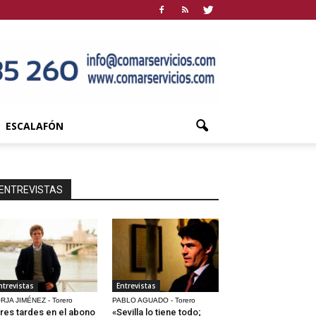
ESCALAFÓN
ENTREVISTAS
ntrevistas
Entrevistas
RJA JIMÉNEZ - Torero
PABLO AGUADO - Torero
res tardes en el abono
«Sevilla lo tiene todo;