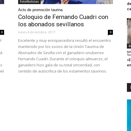
FotoNoticias
de
ca
Acto de promoción taurina
e
Coloquio de Fernando Cuadri con
los abonados sevillanos
lunes 4 diciembre, 2017
0
0
l
Excelente y muy enriquecedora resultó el encuentro
mantenido por los socios de la Unión Taurina de
E
rá
Abonados de Sevilla con el ganadero onubense
MA
To
Fernando Cuadri. Durante el coloquio-almuerzo, el
«E
as
ganadero hizo gala de su total sinceridad, con
en
uel
sentido de autocrítica de los estamentos taurinos.