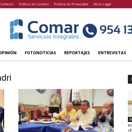
Contacto
Política de Cookies
Política de Privacidad
Aviso Legal
OPINIÓN
FOTONOTICIAS
REPORTAJES
ENTREVISTAS
dri
E
BO
«T