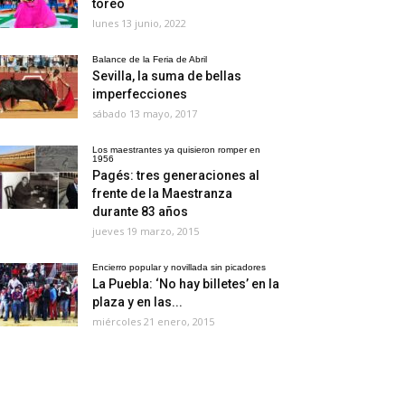
toreo
lunes 13 junio, 2022
Balance de la Feria de Abril
Sevilla, la suma de bellas
imperfecciones
sábado 13 mayo, 2017
Los maestrantes ya quisieron romper en
1956
Pagés: tres generaciones al
frente de la Maestranza
durante 83 años
jueves 19 marzo, 2015
Encierro popular y novillada sin picadores
La Puebla: ‘No hay billetes’ en la
plaza y en las...
miércoles 21 enero, 2015