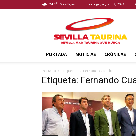
C
24.4
domingo, agosto 9, 2026
Sevilla,es
Sevilla
Taurina
PORTADA
NOTICIAS
CRÓNICAS
Portada
Etiquetas
Fernando Cuadri
Etiqueta: Fernando Cua