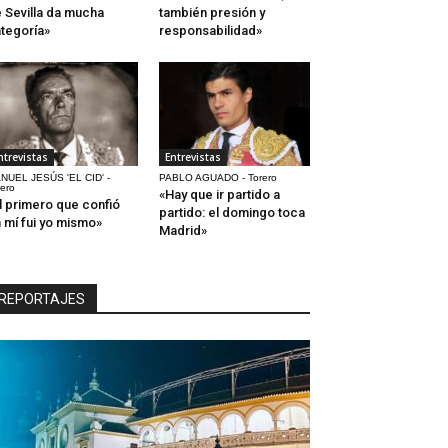
 Sevilla da mucha
también presión y
tegoría»
responsabilidad»
ntrevistas
Entrevistas
NUEL JESÚS 'EL CID' -
PABLO AGUADO - Torero
rero
«Hay que ir partido a
l primero que confió
partido: el domingo toca
 mí fui yo mismo»
Madrid»
REPORTAJES