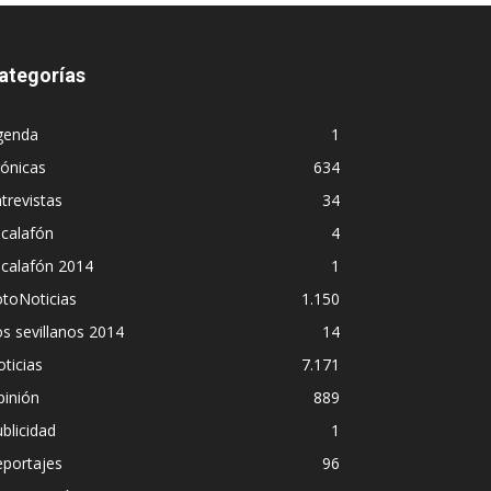
ategorías
genda
1
ónicas
634
trevistas
34
calafón
4
scalafón 2014
1
toNoticias
1.150
s sevillanos 2014
14
ticias
7.171
pinión
889
blicidad
1
eportajes
96