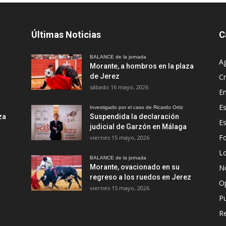
Últimas Noticias
C
BALANCE de la jornada
A
Morante, a hombros en la plaza
de Jerez
Cr
sábado 16 mayo, 2026
En
Es
Investigado por el caso de Ricardo Ortiz
za
Suspendida la declaración
E
judicial de Garzón en Málaga
Fo
viernes 15 mayo, 2026
Lo
BALANCE de la jornada
Morante, ovacionado en su
No
regreso a los ruedos en Jerez
O
viernes 15 mayo, 2026
Pu
R