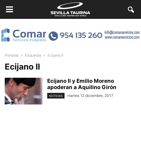
Portada
Etiquetas
Ecijano II
Ecijano II
Ecijano II y Emilio Moreno
apoderan a Aquilino Girón
martes 12 diciembre, 2017
NOTICIAS