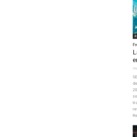
R
Fr
L
e
ma
SE
de
20
so
tr
re
Re