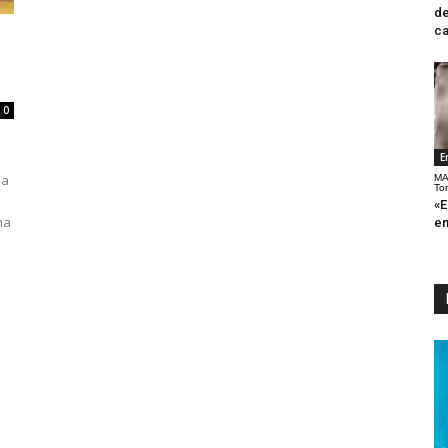
de
ca
0
E
da
MA
To
«E
na
en