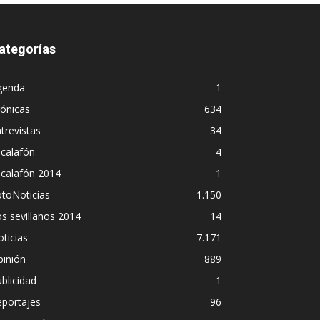
ategorías
genda
1
ónicas
634
trevistas
34
calafón
4
scalafón 2014
1
toNoticias
1.150
s sevillanos 2014
14
ticias
7.171
pinión
889
blicidad
1
eportajes
96