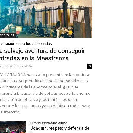
eportajes
ustración entre los aficionados
a salvaje aventura de conseguir
ntradas en la Maestranza
rtes 24 marzo, 2026
0
VILLA TAURINA ha estado presente en la apertura
 taquillas. Sorprendía el aspecto personal de los
-25 primeros de la enorme cola, al igual que
rprendía la ausencia de policías pese a la enorme
ansacción de efectivo y los tentáculos de la
venta. A los 11 minutos ya no había entradas para
surrección.
El mejor embajador taurino
Joaquín, respeto y defensa del