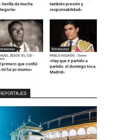
 Sevilla da mucha
también presión y
tegoría»
responsabilidad»
ntrevistas
Entrevistas
NUEL JESÚS 'EL CID' -
PABLO AGUADO - Torero
rero
«Hay que ir partido a
l primero que confió
partido: el domingo toca
 mí fui yo mismo»
Madrid»
REPORTAJES