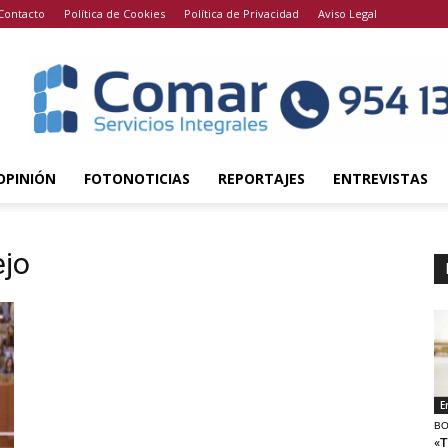
Contacto
Política de Cookies
Política de Privacidad
Aviso Legal
OPINIÓN
FOTONOTICIAS
REPORTAJES
ENTREVISTAS
ejo
E
BO
«T