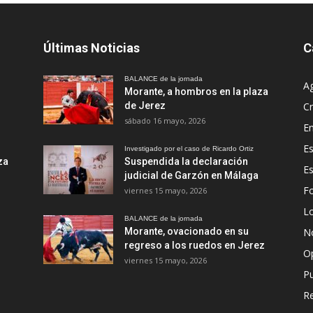
Últimas Noticias
C
BALANCE de la jornada
A
Morante, a hombros en la plaza
de Jerez
Cr
sábado 16 mayo, 2026
En
Es
Investigado por el caso de Ricardo Ortiz
za
Suspendida la declaración
E
judicial de Garzón en Málaga
Fo
viernes 15 mayo, 2026
Lo
BALANCE de la jornada
Morante, ovacionado en su
No
regreso a los ruedos en Jerez
O
viernes 15 mayo, 2026
Pu
R