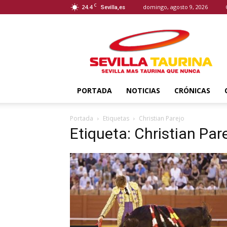
C
24.4
domingo, agosto 9, 2026
Sevilla,es
Sevilla
Taurina
PORTADA
NOTICIAS
CRÓNICAS
Portada
Etiquetas
Christian Parejo
Etiqueta: Christian Par