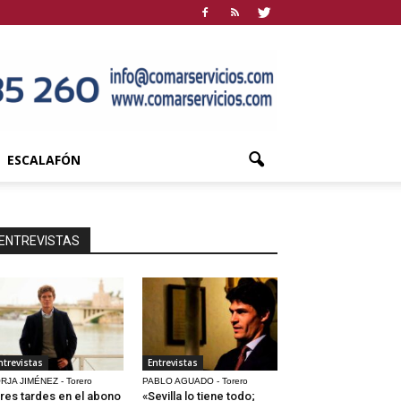
ESCALAFÓN
ENTREVISTAS
ntrevistas
Entrevistas
RJA JIMÉNEZ - Torero
PABLO AGUADO - Torero
res tardes en el abono
«Sevilla lo tiene todo;