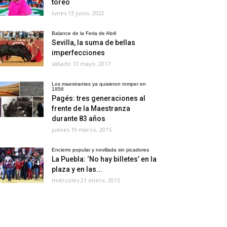
toreo
lunes 13 junio, 2022
Balance de la Feria de Abril
Sevilla, la suma de bellas
imperfecciones
sábado 13 mayo, 2017
Los maestrantes ya quisieron romper en
1956
Pagés: tres generaciones al
frente de la Maestranza
durante 83 años
jueves 19 marzo, 2015
Encierro popular y novillada sin picadores
La Puebla: ‘No hay billetes’ en la
plaza y en las...
miércoles 21 enero, 2015