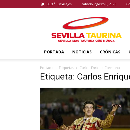
C
38.3
sábado, agosto 8, 2026
Co
Sevilla,es
Sevilla
Taurina
PORTADA
NOTICIAS
CRÓNICAS
Portada
Etiquetas
Carlos Enrique Carmona
Etiqueta: Carlos Enri