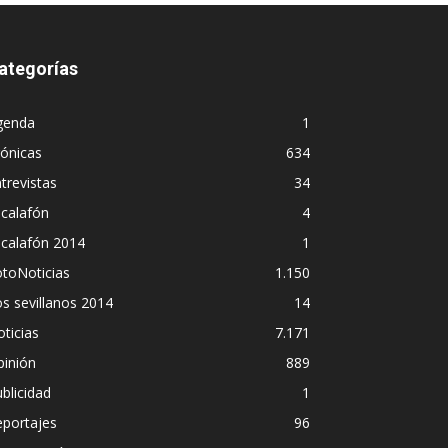
ategorías
genda
1
ónicas
634
trevistas
34
calafón
4
scalafón 2014
1
toNoticias
1.150
s sevillanos 2014
14
ticias
7.171
pinión
889
blicidad
1
eportajes
96