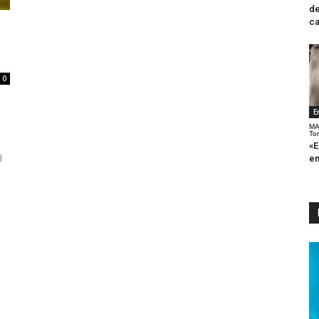
de
ca
0
E
MA
To
«E
l
en