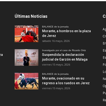
Últimas Noticias
C
BALANCE de la jornada
A
Morante, a hombros en la plaza
de Jerez
Cr
sábado 16 mayo, 2026
En
Es
Investigado por el caso de Ricardo Ortiz
za
Suspendida la declaración
E
judicial de Garzón en Málaga
Fo
viernes 15 mayo, 2026
Lo
BALANCE de la jornada
Morante, ovacionado en su
No
regreso a los ruedos en Jerez
O
viernes 15 mayo, 2026
Pu
R