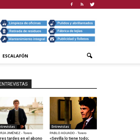
ESCALAFÓN
ENTREVISTAS
ntrevistas
Entrevistas
RJA JIMÉNEZ - Torero
PABLO AGUADO - Torero
res tardes en el abono
«Sevilla lo tiene todo;