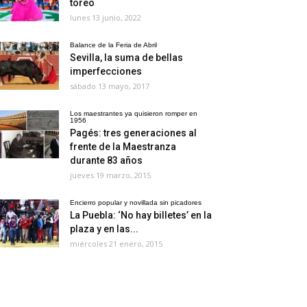
toreo
lunes 13 junio, 2022
Balance de la Feria de Abril
Sevilla, la suma de bellas
imperfecciones
sábado 13 mayo, 2017
Los maestrantes ya quisieron romper en
1956
Pagés: tres generaciones al
frente de la Maestranza
durante 83 años
jueves 19 marzo, 2015
Encierro popular y novillada sin picadores
La Puebla: ‘No hay billetes’ en la
plaza y en las...
miércoles 21 enero, 2015