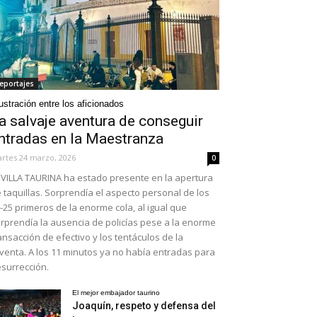
eportajes
ustración entre los aficionados
a salvaje aventura de conseguir
ntradas en la Maestranza
rtes 24 marzo, 2026
0
VILLA TAURINA ha estado presente en la apertura
 taquillas. Sorprendía el aspecto personal de los
-25 primeros de la enorme cola, al igual que
rprendía la ausencia de policías pese a la enorme
ansacción de efectivo y los tentáculos de la
venta. A los 11 minutos ya no había entradas para
surrección.
El mejor embajador taurino
Joaquín, respeto y defensa del