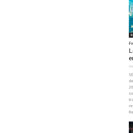
R
Fr
L
e
ma
SE
de
20
so
tr
re
Re