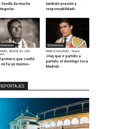
 Sevilla da mucha
también presión y
tegoría»
responsabilidad»
ntrevistas
Entrevistas
NUEL JESÚS 'EL CID' -
PABLO AGUADO - Torero
rero
«Hay que ir partido a
l primero que confió
partido: el domingo toca
 mí fui yo mismo»
Madrid»
REPORTAJES