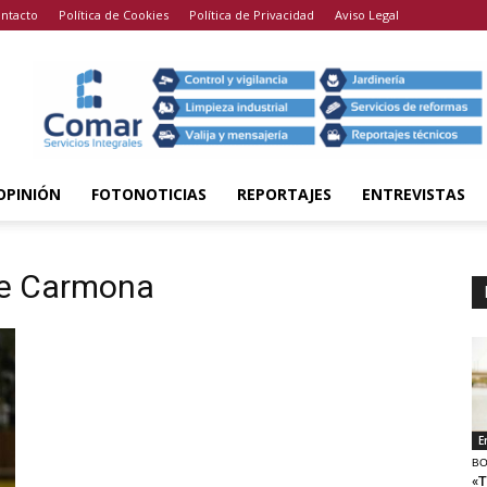
ntacto
Política de Cookies
Política de Privacidad
Aviso Legal
OPINIÓN
FOTONOTICIAS
REPORTAJES
ENTREVISTAS
que Carmona
E
BO
«T