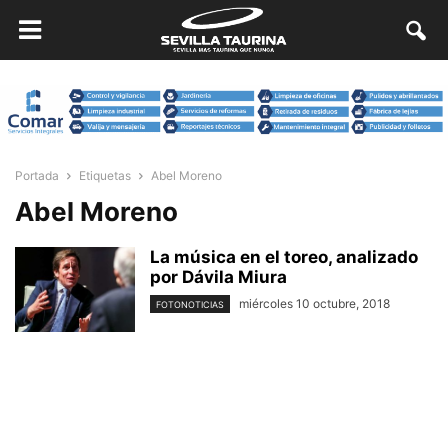
Portada
Etiquetas
Abel Moreno
Abel Moreno
La música en el toreo, analizado
por Dávila Miura
miércoles 10 octubre, 2018
FOTONOTICIAS