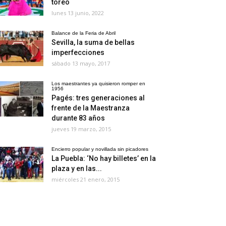
toreo
lunes 13 junio, 2022
Balance de la Feria de Abril
Sevilla, la suma de bellas
imperfecciones
sábado 13 mayo, 2017
Los maestrantes ya quisieron romper en
1956
Pagés: tres generaciones al
frente de la Maestranza
durante 83 años
jueves 19 marzo, 2015
Encierro popular y novillada sin picadores
La Puebla: ‘No hay billetes’ en la
plaza y en las...
miércoles 21 enero, 2015