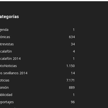
ategorías
genda
1
ónicas
634
trevistas
34
calafón
4
scalafón 2014
1
toNoticias
1.150
s sevillanos 2014
14
ticias
7.171
pinión
889
blicidad
1
eportajes
96