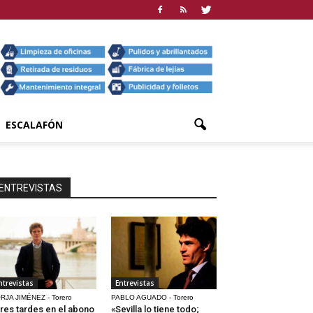
ESCALAFÓN
ENTREVISTAS
ntrevistas
Entrevistas
RJA JIMÉNEZ - Torero
PABLO AGUADO - Torero
res tardes en el abono
«Sevilla lo tiene todo;