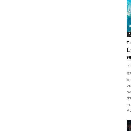
R
Fr
L
e
ma
SE
de
20
so
tr
re
Re