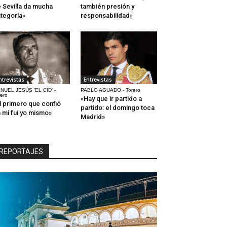
 Sevilla da mucha
también presión y
tegoría»
responsabilidad»
ntrevistas
Entrevistas
NUEL JESÚS 'EL CID' -
PABLO AGUADO - Torero
rero
«Hay que ir partido a
l primero que confió
partido: el domingo toca
 mí fui yo mismo»
Madrid»
REPORTAJES