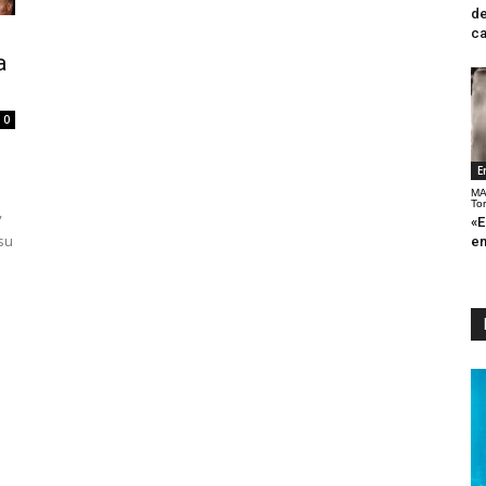
de
ca
a
0
E
u
MA
To
y
«E
su
en