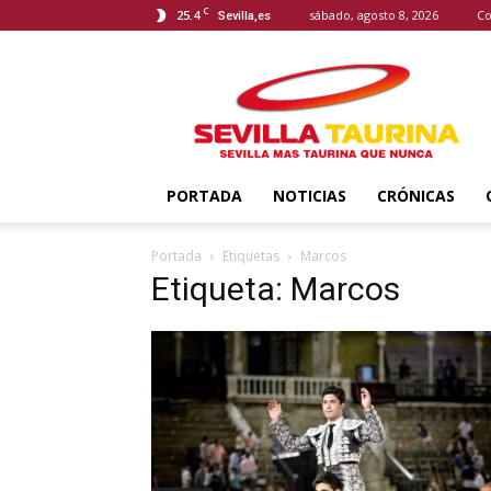
C
25.4
sábado, agosto 8, 2026
Co
Sevilla,es
Sevilla
Taurina
PORTADA
NOTICIAS
CRÓNICAS
Portada
Etiquetas
Marcos
Etiqueta: Marcos