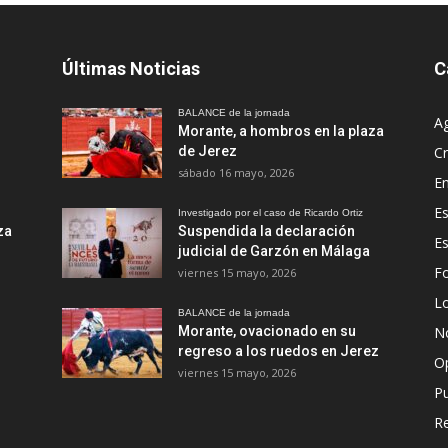
Últimas Noticias
C
BALANCE de la jornada
A
Morante, a hombros en la plaza
de Jerez
Cr
sábado 16 mayo, 2026
En
Es
Investigado por el caso de Ricardo Ortiz
za
Suspendida la declaración
E
judicial de Garzón en Málaga
Fo
viernes 15 mayo, 2026
Lo
BALANCE de la jornada
Morante, ovacionado en su
No
regreso a los ruedos en Jerez
O
viernes 15 mayo, 2026
Pu
R