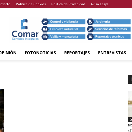
ntacto
Política de Cookies
Política de Privacidad
Aviso Legal
OPINIÓN
FOTONOTICIAS
REPORTAJES
ENTREVISTAS
E
BO
«T