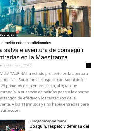
eportajes
ustración entre los aficionados
a salvaje aventura de conseguir
ntradas en la Maestranza
rtes 24 marzo, 2026
0
VILLA TAURINA ha estado presente en la apertura
 taquillas. Sorprendía el aspecto personal de los
-25 primeros de la enorme cola, al igual que
rprendía la ausencia de policías pese a la enorme
ansacción de efectivo y los tentáculos de la
venta. A los 11 minutos ya no había entradas para
surrección.
El mejor embajador taurino
Joaquín, respeto y defensa del