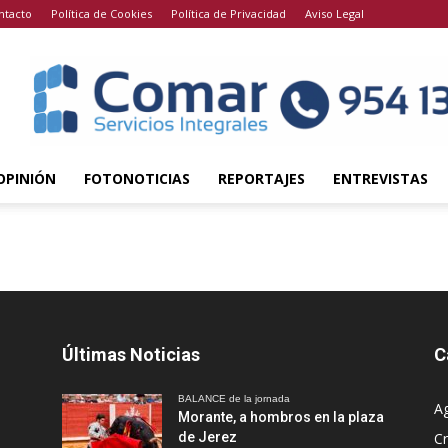
ntacto
Política de Cookies
Política de Privacidad
Aviso Legal
OPINIÓN
FOTONOTICIAS
REPORTAJES
ENTREVISTAS
Últimas Noticias
C
BALANCE de la jornada
A
Morante, a hombros en la plaza
de Jerez
Cr