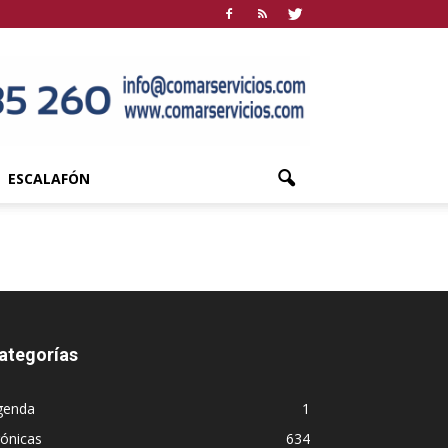
ESCALAFÓN
ategorías
genda
1
ónicas
634