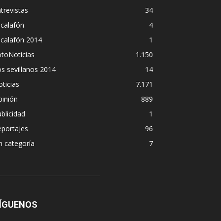
trevistas
34
calafón
4
scalafón 2014
1
toNoticias
1.150
s sevillanos 2014
14
ticias
7.171
pinión
889
blicidad
1
eportajes
96
n categoría
7
ÍGUENOS