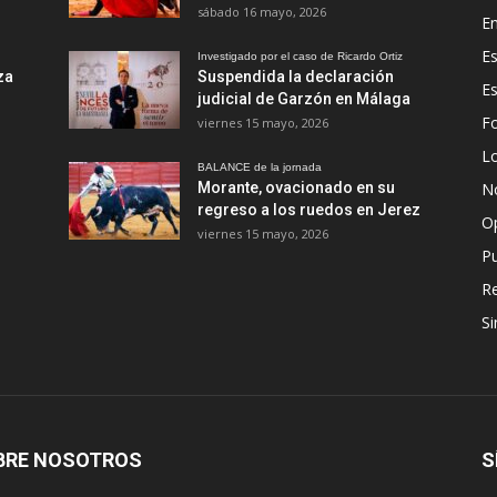
sábado 16 mayo, 2026
En
Es
Investigado por el caso de Ricardo Ortiz
za
Suspendida la declaración
E
judicial de Garzón en Málaga
Fo
viernes 15 mayo, 2026
Lo
BALANCE de la jornada
Morante, ovacionado en su
No
regreso a los ruedos en Jerez
O
viernes 15 mayo, 2026
Pu
R
Si
BRE NOSOTROS
S