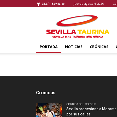
C
36.3
jueves, agosto 6, 2026
Co
Sevilla,es
Sevilla
Taurina
PORTADA
NOTICIAS
CRÓNICAS
Cronicas
CORRIDA DEL CORPUS
Sevilla procesiona a Morante
por sus calles