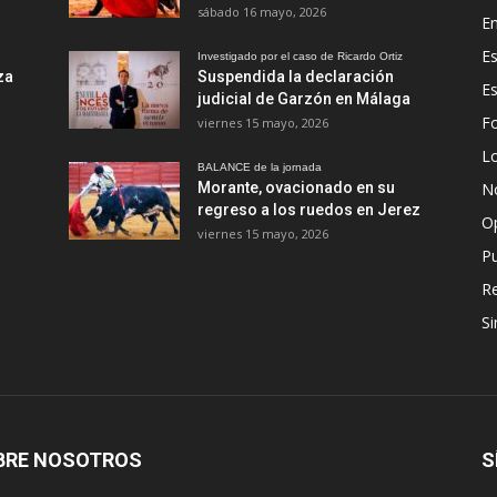
sábado 16 mayo, 2026
En
Es
Investigado por el caso de Ricardo Ortiz
za
Suspendida la declaración
E
judicial de Garzón en Málaga
Fo
viernes 15 mayo, 2026
Lo
BALANCE de la jornada
Morante, ovacionado en su
No
regreso a los ruedos en Jerez
O
viernes 15 mayo, 2026
Pu
R
Si
BRE NOSOTROS
S