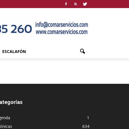
ESCALAFÓN
ategorías
genda
1
ónicas
634