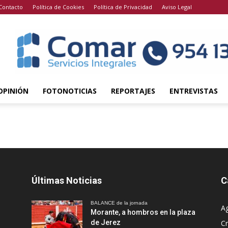
Contacto
Política de Cookies
Política de Privacidad
Aviso Legal
OPINIÓN
FOTONOTICIAS
REPORTAJES
ENTREVISTAS
Últimas Noticias
C
BALANCE de la jornada
A
Morante, a hombros en la plaza
de Jerez
Cr