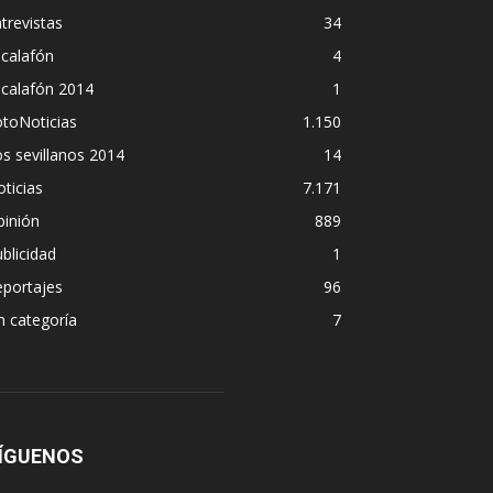
trevistas
34
calafón
4
scalafón 2014
1
toNoticias
1.150
s sevillanos 2014
14
ticias
7.171
pinión
889
blicidad
1
eportajes
96
n categoría
7
ÍGUENOS