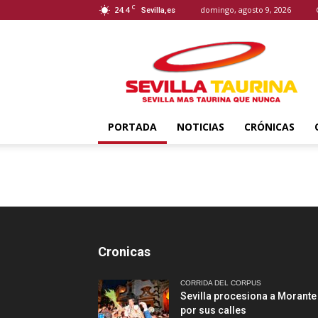
C
24.4
domingo, agosto 9, 2026
Sevilla,es
Sevilla
Taurina
PORTADA
NOTICIAS
CRÓNICAS
Cronicas
CORRIDA DEL CORPUS
Sevilla procesiona a Morante
por sus calles